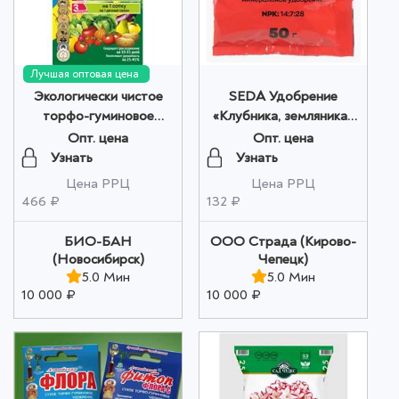
Лучшая оптовая цена
Экологически чистое
SEDA Удобрение
торфо-гуминовое
«Клубника, земляника»
удобрение "Алтайская
50гр оптом
Опт. цена
Опт. цена
ФЛОРА" 1 шт оптом
Узнать
Узнать
Цена РРЦ
Цена РРЦ
466 ₽
132 ₽
БИО-БАН
ООО Страда (Кирово-
(Новосибирск)
Чепецк)
5.0 Мин
5.0 Мин
10 000 ₽
10 000 ₽