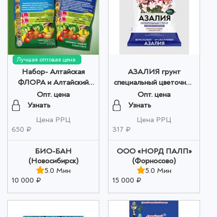
Лучшая оптовая цена
Набор- Алтайская
АЗАЛИЯ грунт
ФЛОРА и Алтайский
специальный цветочный
ФИТОП-ФЛОРА-С (1
2,5 л Сад Чудес оптом
Опт. цена
Опт. цена
шт + 1 шт) оптом
Узнать
Узнать
Цена РРЦ
Цена РРЦ
650 ₽
317 ₽
БИО-БАН
ООО «НОРД ПАЛП»
(Новосибирск)
(Форносово)
5.0 Мин
5.0 Мин
10 000 ₽
15 000 ₽