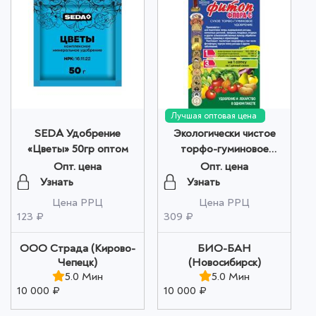
Лучшая оптовая цена
SEDA Удобрение
Экологически чистое
«Цветы» 50гр оптом
торфо-гуминовое
удобрение "Алтайский
Опт. цена
Опт. цена
ФИТОП-ФЛОРА-С " 1
Узнать
Узнать
шт оптом
Цена РРЦ
Цена РРЦ
123 ₽
309 ₽
ООО Страда (Кирово-
БИО-БАН
Чепецк)
(Новосибирск)
5.0 Мин
5.0 Мин
10 000 ₽
10 000 ₽