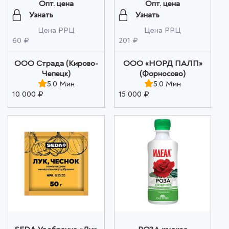
микроудобрениед.в:
2,5 л Сад Чудес оптом
Опт. цена
Опт. цена
марганец
Узнать
Узнать
сернокислыйсрок
Цена РРЦ
Цена РРЦ
годности: не ограничен
60 ₽
201 ₽
оптом
ООО Страда (Кирово-
ООО «НОРД ПАЛП»
Чепецк)
(Форносово)
5.0 Мин
5.0 Мин
10 000 ₽
15 000 ₽