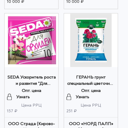
10 000 ₽
10 000 ₽
SEDA Ускоритель роста
ГЕРАНЬ грунт
и развития "Для
специальный цветочный
орхидей" 10гр оптом
2,5 л Сад Чудес оптом
Опт. цена
Опт. цена
Узнать
Узнать
Цена РРЦ
Цена РРЦ
157 ₽
251 ₽
ООО Страда (Кирово-
ООО «НОРД ПАЛП»