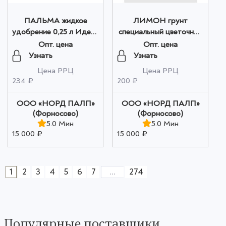
ПАЛЬМА жидкое
ЛИМОН грунт
удобрение 0,25 л Идеал
специальный цветочный
- Сад Чудес оптом
2,5 л Сад Чудес оптом
Опт. цена
Опт. цена
Узнать
Узнать
Цена РРЦ
Цена РРЦ
234 ₽
200 ₽
ООО «НОРД ПАЛП»
ООО «НОРД ПАЛП»
(Форносово)
(Форносово)
5.0 Мин
5.0 Мин
15 000 ₽
15 000 ₽
1
2
3
4
5
6
7
...
274
Популярные поставщики