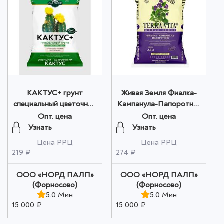
КАКТУС+ грунт
Живая Земля Фиалка-
специальный цветочный
Кампанула-Папоротник
2,5 л Сад Чудес оптом
2,5 л TERRA VITA
Опт. цена
Опт. цена
оптом
Узнать
Узнать
Цена РРЦ
Цена РРЦ
219 ₽
274 ₽
ООО «НОРД ПАЛП»
ООО «НОРД ПАЛП»
(Форносово)
(Форносово)
5.0 Мин
5.0 Мин
15 000 ₽
15 000 ₽