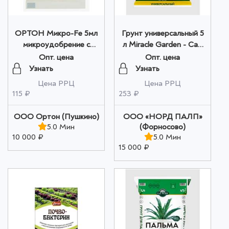
ОРТОН Микро-Fe 5мл
Грунт универсальный 5
микроудобрение с
л Miracle Garden - Сад
хелатной формой
Чудес оптом
Опт. цена
Опт. цена
железа оптом
Узнать
Узнать
Цена РРЦ
Цена РРЦ
115 ₽
253 ₽
ООО Ортон (Пушкино)
ООО «НОРД ПАЛП»
5.0 Мин
(Форносово)
10 000 ₽
5.0 Мин
15 000 ₽