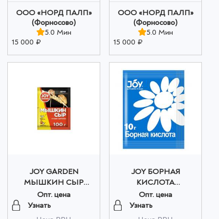
ООО «НОРД ПАЛП»
ООО «НОРД ПАЛП»
(Форносово)
(Форносово)
5.0 Мин
5.0 Мин
15 000 ₽
15 000 ₽
JOY GARDEN
JOY БОРНАЯ
МЫШКИН СЫР
КИСЛОТА
ЗЕРНО, 100 г оптом
СТИМУЛЯТОР РОСТА
Опт. цена
Опт. цена
И РАЗВИТИЯ 10гр д.в:
Узнать
Узнать
борная кислотасрок