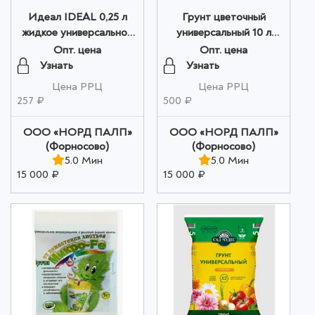
Идеал IDEAL 0,25 л
Грунт цветочный
жидкое универсальное
универсальный 10 л
удобрение на основе
Miracle Garden - Сад
Опт. цена
Опт. цена
биогумуса для овощей и
Чудес оптом
Узнать
Узнать
цветов оптом
Цена РРЦ
Цена РРЦ
257 ₽
500 ₽
ООО «НОРД ПАЛП»
ООО «НОРД ПАЛП»
(Форносово)
(Форносово)
5.0 Мин
5.0 Мин
15 000 ₽
15 000 ₽