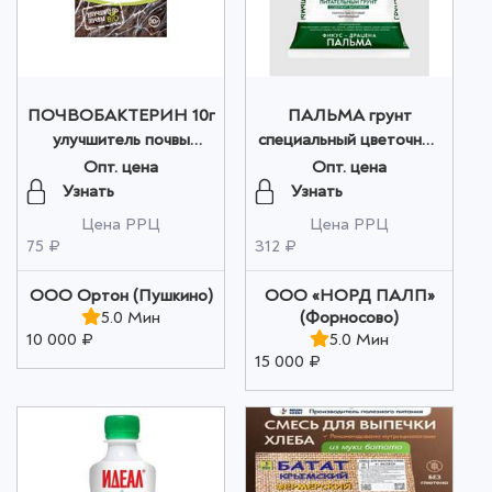
ПОЧВОБАКТЕРИН 10г
ПАЛЬМА грунт
улучшитель почвы
специальный цветочный
оптом
5 л Сад Чудес оптом
Опт. цена
Опт. цена
Узнать
Узнать
Цена РРЦ
Цена РРЦ
75 ₽
312 ₽
ООО Ортон (Пушкино)
ООО «НОРД ПАЛП»
5.0 Мин
(Форносово)
10 000 ₽
5.0 Мин
15 000 ₽