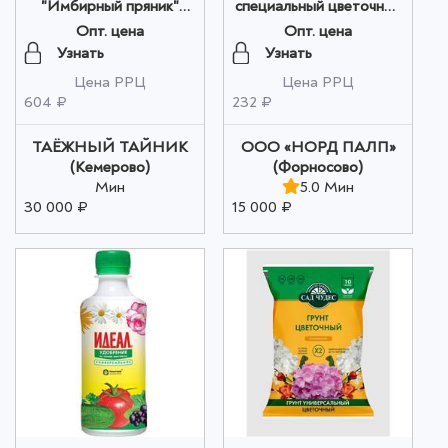
"Имбирный пряник"
специальный цветочный
(бадан, имбирь
2,5 л Сад Чудес оптом
Опт. цена
Опт. цена
сушеный, таволга,
Узнать
Узнать
корица, яблоко) 50 гр
Цена РРЦ
Цена РРЦ
оптом
604 ₽
232 ₽
ТАЁЖНЫЙ ТАЙНИК
ООО «НОРД ПАЛП»
(Кемерово)
(Форносово)
Мин
5.0 Мин
30 000 ₽
15 000 ₽