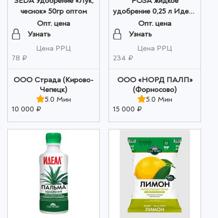
SEDA Удобрение «Лук,
РОЗА жидкое
чеснок» 50гр оптом
удобрение 0,25 л Идеал
- Сад Чудес оптом
Опт. цена
Опт. цена
Узнать
Узнать
Цена РРЦ
Цена РРЦ
78 ₽
234 ₽
ООО Страда (Кирово-
ООО «НОРД ПАЛП»
Чепецк)
(Форносово)
5.0 Мин
5.0 Мин
10 000 ₽
15 000 ₽