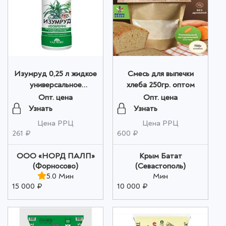
Изумруд 0,25 л жидкое
Смесь для выпечки
универсальное
хлеба 250гр. оптом
удобрение на основе
Опт. цена
Опт. цена
биогумуса оптом
Узнать
Узнать
Цена РРЦ
Цена РРЦ
261 ₽
600 ₽
ООО «НОРД ПАЛП»
Крым Батат
(Форносово)
(Севастополь)
5.0 Мин
Мин
15 000 ₽
10 000 ₽