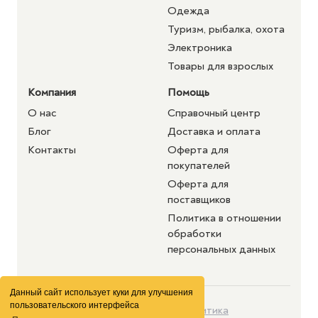
Одежда
Туризм, рыбалка, охота
Электроника
Товары для взрослых
Компания
Помощь
О нас
Справочный центр
Блог
Доставка и оплата
Контакты
Оферта для
покупателей
Оферта для
поставщиков
Политика в отношении
обработки
персональных данных
Данный сайт использует куки для улучшения
пользовательского интерфейса
©2026 purshat.market. Все
Политика