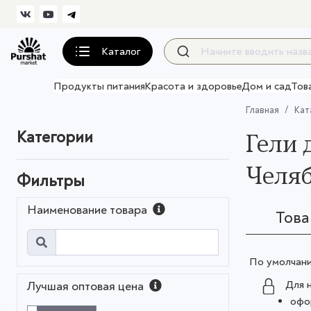
Каталог
Продукты питания
Красота и здоровье
Дом и сад
Тов
Главная
Кат
Категории
Гели 
Челяб
Фильтры
Наименование товара
Тов
По умолчан
Для 
Лучшая оптовая цена
офо