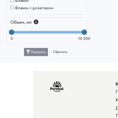
Флакон
Флакон с дозатором
Объем, мл
0
10 000
Сбросить...
Показать
К
П
К
Д
Т