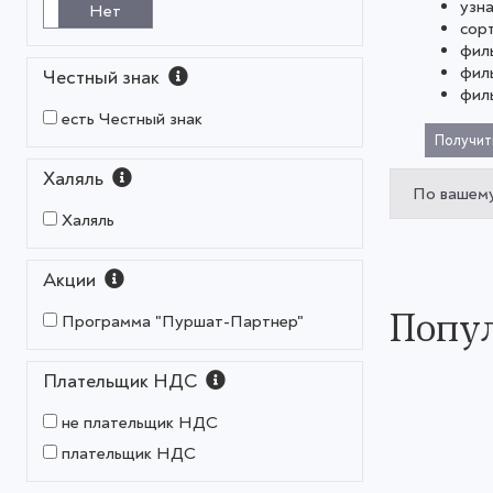
узн
Нет
сор
фил
фил
Честный знак
фил
есть Честный знак
Получит
Халяль
По вашему
Халяль
Акции
Попул
Программа "Пуршат-Партнер"
Плательщик НДС
не плательщик НДС
плательщик НДС