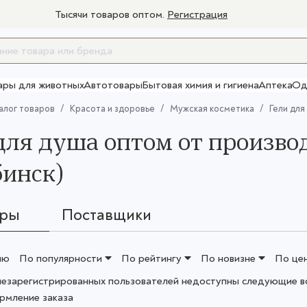
Тысячи товаров оптом.
Регистрация
ары для животных
Автотовары
Бытовая химия и гигиена
Аптека
Од
Товары для взрослых
алог товаров
Красота и здоровье
Мужская косметика
Гели для
для душа оптом от произво
инск)
ары
Поставщики
ию
По популярности
По рейтингу
По новизне
По це
незарегистрированных пользователей недоступны следующие в
рмление заказа