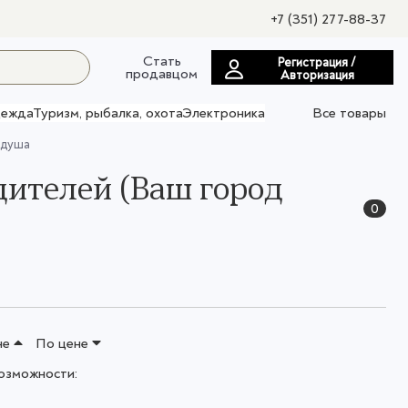
+7 (351) 277-88-37
Стать
Регистрация /
продавцом
Авторизация
ежда
Туризм, рыбалка, охота
Электроника
Все товары
 душа
дителей (Ваш город
0
не
По цене
озможности: