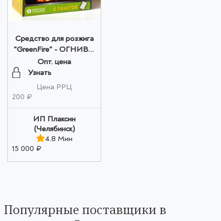
Средство для розжига
"GreenFire" - ОГНИВО
(Новинка) 80 гр.(в
Опт. цена
коробке 8 пакетов по 10
Узнать
гр.) оптом
Цена РРЦ
200 ₽
ИП Плаксин
(Челябинск)
4.8 Мин
15 000 ₽
Популярные поставщики в