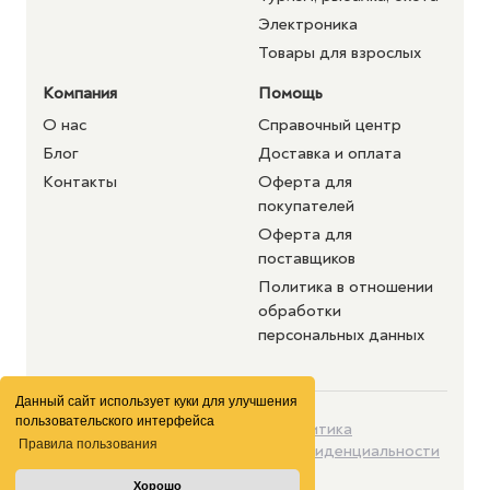
Электроника
Товары для взрослых
Компания
Помощь
О нас
Справочный центр
Блог
Доставка и оплата
Контакты
Оферта для
покупателей
Оферта для
поставщиков
Политика в отношении
обработки
персональных данных
Данный сайт использует куки для улучшения
пользовательского интерфейса
©2026 purshat.market. Все
Политика
Правила пользования
права защищены
конфиденциальности
Хорошо