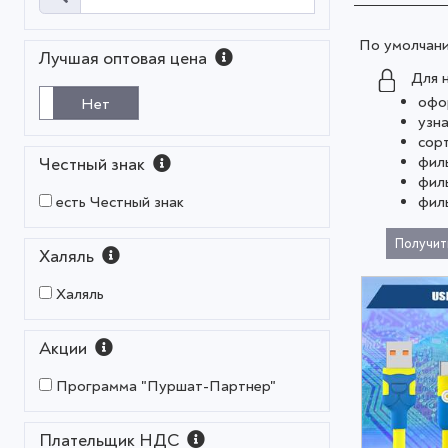
По умолчан
Лучшая оптовая цена
Для 
офо
Нет
узн
сор
фил
Честный знак
фил
фил
есть Честный знак
Получит
Халяль
Халяль
Акции
Программа "Пуршат-Партнер"
Плательщик НДС