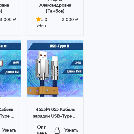
овна
Александровна
)
(Тамбов)
3 000 ₽
5.0
3 000 ₽
Мин
Кабель
4555M 055 Кабель
Type C,
зарядки USB-Type C,
оптом
1,5м, синий оптом
Опт.
Узнать
Узнать
цена