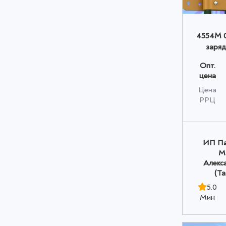
4554M 0
заряд
Lightn
Опт.
зелен
цена
Цена
РРЦ
ИП Па
М
Алекс
(Т
5.0
Мин