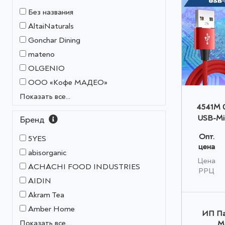
Без названия
AltaiNaturals
Gonchar Dining
mateno
OLGENIO
OOO «Кофе МАДЕО»
Показать все...
4541M 0
USB-Mi
Бренд
метра, к
Опт.
5YES
цена
abisorganic
Цена
ACHACHI FOOD INDUSTRIES
РРЦ
AIDIN
Akram Tea
Amber Home
ИП Па
Показать все...
М