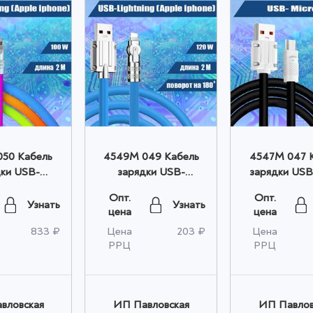
50 Кабель
4549M 049 Кабель
4547M 047 
ки USB-
зарядки USB-
зарядки USB
g, 2 метра,
Lightning,
USB, прорези
Опт.
Опт.
ый оптом
прорезиненный, 2м,
2м опт
Узнать
Узнать
цена
цена
синий оптом
833 ₽
Цена
203 ₽
Цена
РРЦ
РРЦ
вловская
ИП Павловская
ИП Павлов