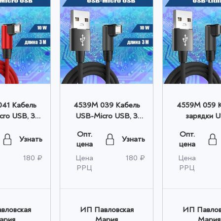
41 Кабель
4539M 039 Кабель
4559M 059 
cro USB, 3
USB-Micro USB, 3
зарядки 
расный оптом
метра, черный оптом
Lightning, 1
Опт.
Опт.
черный о
Узнать
Узнать
цена
цена
180 ₽
Цена
180 ₽
Цена
РРЦ
РРЦ
вловская
ИП Павловская
ИП Павлов
ария
Мария
Мария