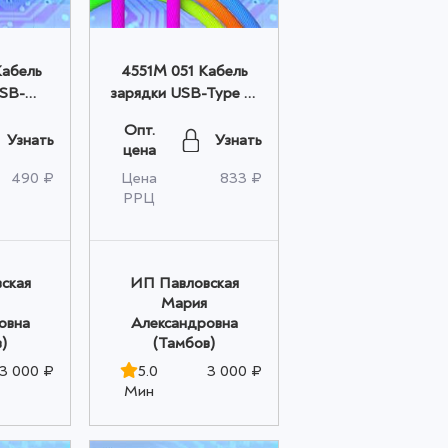
Кабель
4551M 051 Кабель
USB-
зарядки USB-Type C,
kome, 1м
2м, радужный оптом
Опт.
Узнать
Узнать
цена
490 ₽
Цена
833 ₽
РРЦ
ская
ИП Павловская
Мария
овна
Александровна
)
(Тамбов)
3 000 ₽
5.0
3 000 ₽
Мин