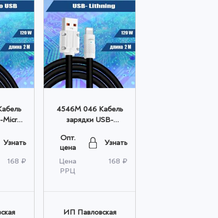
Кабель
4546M 046 Кабель
-Micro
зарядки USB-
ненный,
Lightning,
Опт.
ом
прорезиненный, 2м
Узнать
Узнать
цена
оптом
168 ₽
Цена
168 ₽
РРЦ
ская
ИП Павловская