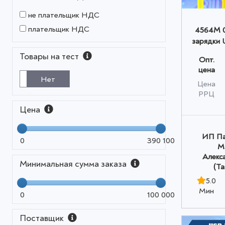
не плательщик НДС
плательщик НДС
4564M 0
зарядки 
1м мин
Товары на тест
Опт.
цена
Нет
Цена
РРЦ
Цена
ИП Па
0
390 100
М
Алекс
Минимальная сумма заказа
(Т
5.0
Мин
0
100 000
Поставщик