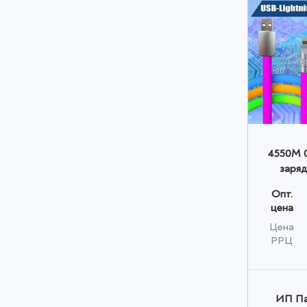
4550M 0
заряд
Lightnin
Опт.
радужн
цена
Цена
РРЦ
ИП Па