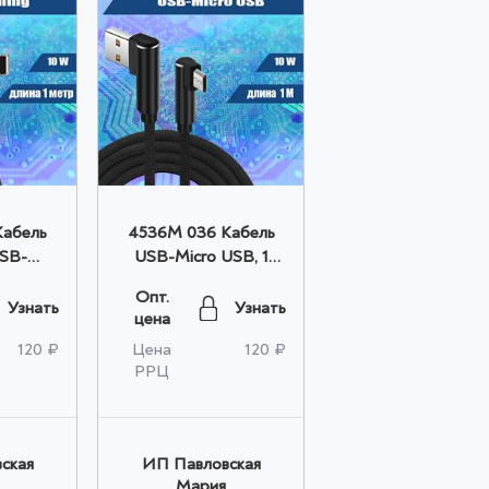
Кабель
4536M 036 Кабель
USB-
USB-Micro USB, 1
 метр,
метр 10W, черный
Опт.
птом
оптом
Узнать
Узнать
цена
120 ₽
Цена
120 ₽
РРЦ
ская
ИП Павловская
Мария