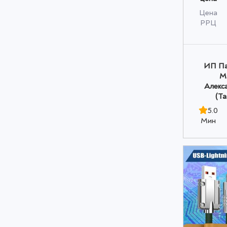
Цена
РРЦ
ИП Па
М
Алекс
(Т
5.0
Мин