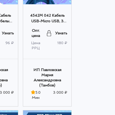
Кабель
4542M 042 Кабель
 белый
USB-Micro USB, 3
том
метра, синий оптом
Опт.
Узнать
Узнать
цена
96 ₽
Цена
180 ₽
РРЦ
ская
ИП Павловская
Мария
овна
Александровна
)
(Тамбов)
3 000 ₽
5.0
3 000 ₽
Мин