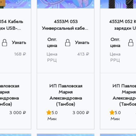
54 Кабель
4553M 053
4552M 052 
ки USB-
Универсальный кабель
зарядки 
ing, 1,5м,
зарядки, сиреневый
Lightning, We
Опт.
Опт.
ый оптом
оптом
оптом
Узнать
Узнать
цена
цена
168 ₽
Цена
413 ₽
Цена
РРЦ
РРЦ
вловская
ИП Павловская
ИП Павлов
ария
Мария
Мария
андровна
Александровна
Александр
амбов)
(Тамбов)
(Тамбов
3 000 ₽
5.0
3 000 ₽
5.0
Мин
Мин