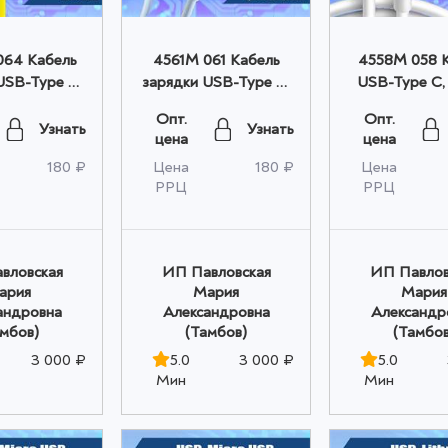
64 Кабель
4561M 061 Кабель
4558M 058 
USB-Type C,
зарядки USB-Type C,
USB-Type C,
ьон оптом
1м голубой оптом
1м, 6А оп
Опт.
Опт.
Узнать
Узнать
цена
цена
180 ₽
Цена
180 ₽
Цена
РРЦ
РРЦ
вловская
ИП Павловская
ИП Павлов
ария
Мария
Мария
андровна
Александровна
Александр
амбов)
(Тамбов)
(Тамбов
3 000 ₽
5.0
3 000 ₽
5.0
Мин
Мин