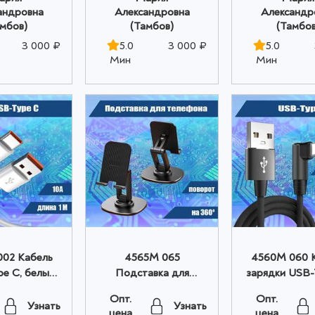
андровна
Александровна
Александр
амбов)
(Тамбов)
(Тамбов
3 000 ₽
5.0
3 000 ₽
5.0
Мин
Мин
02 Кабель
4565M 065
4560M 060 
pe C, белый
Подставка для
зарядки USB-
0А оптом
телефона оптом
1м черный 
Опт.
Опт.
Узнать
Узнать
цена
цена