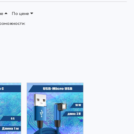
не
По цене
озможности: