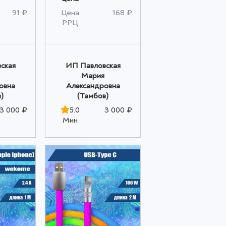
91 ₽
Цена
168 ₽
РРЦ
ская
ИП Павловская
Мария
овна
Александровна
)
(Тамбов)
3 000 ₽
5.0
3 000 ₽
Мин