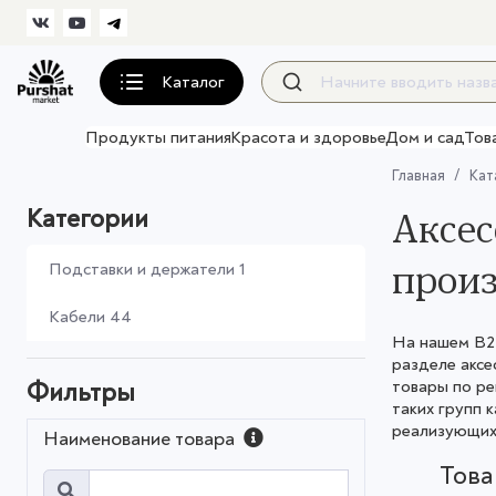
Каталог
Продукты питания
Красота и здоровье
Дом и сад
Тов
Главная
Кат
Категории
Аксес
произ
Подставки и держатели
1
Кабели
44
На нашем B2B
разделе аксе
товары по ре
Фильтры
таких групп 
реализующих 
Наименование товара
Тов