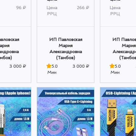
96 ₽
Цена
266 ₽
Цена
РРЦ
РРЦ
вловская
ИП Павловская
ИП Павлов
ария
Мария
Мария
андровна
Александровна
Александр
амбов)
(Тамбов)
(Тамбов
3 000 ₽
5.0
3 000 ₽
5.0
Мин
Мин