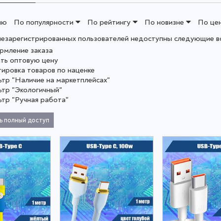
ию
По популярности
По рейтингу
По новизне
По це
незарегистрированных пользователей недоступны следующие в
рмление заказа
ать оптовую цену
тировка товаров по наценке
ьтр "Наличие на маркетплейсах"
ьтр "Экологичный"
ьтр "Ручная работа"
ь полный доступ