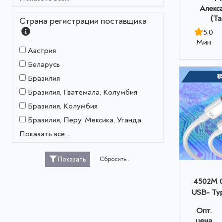
Алекс
(Т
Страна регистрации поставщика
5.0
Мин
Австрия
Беларусь
Бразилия
Бразилия, Гватемала, Колумбия
Бразилия, Колумбия
Бразилия, Перу, Мексика, Уганда
Показать все...
Сбросить...
Показать
4502M 0
USB- Ty
1м, 1
Опт.
цена