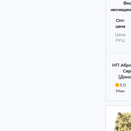
Фис
неочищен
Premi
Опт.
о
цена
Цена
РРЦ
ИП Абро
Сер
(Домо
5.0
Мин