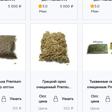
5 000 ₽
5.0
5 000 ₽
5.0
Мин
Мин
ьна Premium
Грецкий орех
Тыквенные с
гр оптом
очищенный Premium
очищенные Pr
500 гр оптом
кг опто
Опт.
Опт.
Узнать
Узнать
цена
цена
215 ₽
Цена
532 ₽
Цена