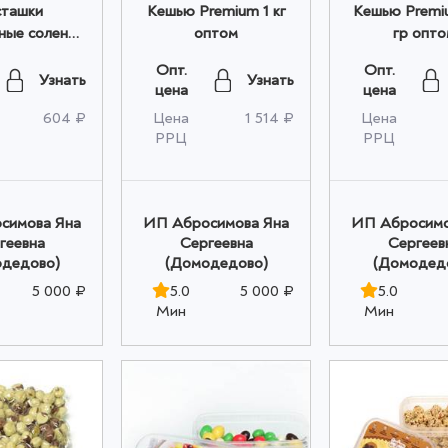
ташки
Кешью Premium 1 кг
Кешью Premium 500
ные соленые
оптом
гр опто
um 200 гр
Опт.
Опт.
птом
Узнать
Узнать
цена
цена
604 ₽
Цена
1 514 ₽
Цена
РРЦ
РРЦ
симова Яна
ИП Абросимова Яна
ИП Абросимо
геевна
Сергеевна
Сергеев
дедово)
(Домодедово)
(Домодед
5 000 ₽
5.0
5 000 ₽
5.0
Мин
Мин