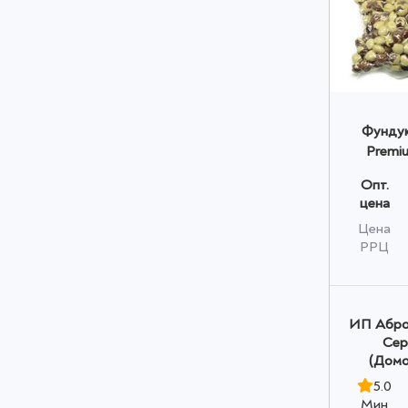
Фундук
Premi
о
Опт.
цена
Цена
РРЦ
ИП Абро
Сер
(Домо
5.0
Мин