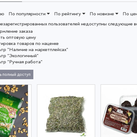
ию
По популярности
По рейтингу
По новизне
По це
незарегистрированных пользователей недоступны следующие в
рмление заказа
ать оптовую цену
тировка товаров по наценке
ьтр "Наличие на маркетплейсах"
ьтр "Экологичный"
ьтр "Ручная работа"
ь полный доступ