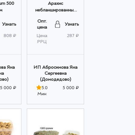
Арахис
м
небланшированный
Premium 500 гр
Опт.
оптом
Узнать
Узнать
цена
808 ₽
Цена
287 ₽
РРЦ
ва Яна
ИП Абросимова Яна
на
Сергеевна
ово)
(Домодедово)
5 000 ₽
5.0
5 000 ₽
Мин