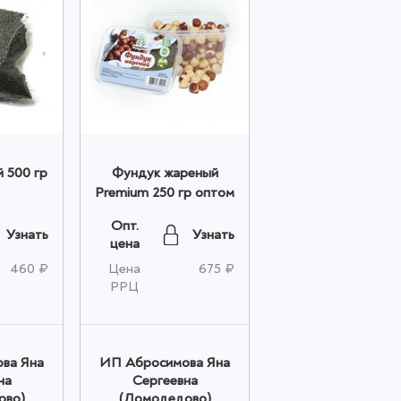
 500 гр
Фундук жареный
Premium 250 гр оптом
Опт.
Узнать
Узнать
цена
460 ₽
Цена
675 ₽
РРЦ
ва Яна
ИП Абросимова Яна
на
Сергеевна
ово)
(Домодедово)