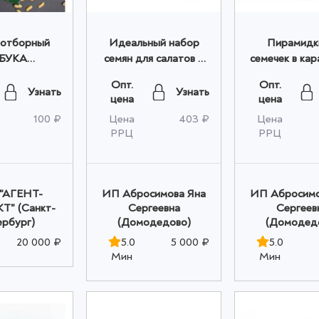
 отборный
Идеальный набор
Пирамидк
БУКА
семян для салатов и
семечек в кар
ДУКТОВ
выпечки Premium 500
кунжутом в ш
Опт.
Опт.
еский 120г
гр оптом
250 гр оп
Узнать
Узнать
цена
цена
птом
100 ₽
Цена
403 ₽
Цена
РРЦ
РРЦ
"АГЕНТ-
ИП Абросимова Яна
ИП Абросимо
" (Санкт-
Сергеевна
Сергеев
рбург)
(Домодедово)
(Домодед
20 000 ₽
5.0
5 000 ₽
5.0
Мин
Мин