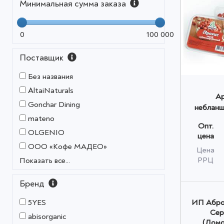
Минимальная сумма заказа
0
100 000
Поставщик
Без названия
AltaiNaturals
Ар
Gonchar Dining
небланш
Premi
mateno
Опт.
о
OLGENIO
цена
OOO «Кофе МАДЕО»
Цена
РРЦ
Показать все...
Бренд
ИП Абро
5YES
Сер
abisorganic
(Домо