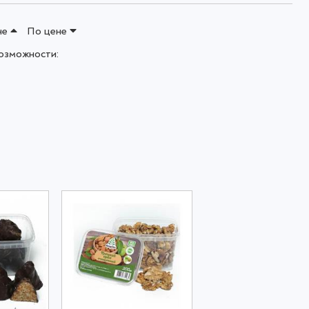
не
По цене
озможности: