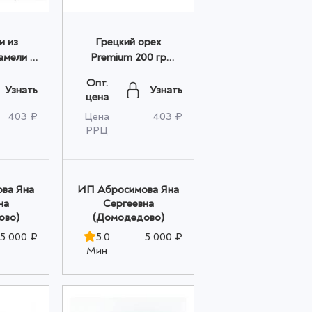
и из
Грецкий орех
амели с
Premium 200 гр
околаде
оптом
Опт.
том
Узнать
Узнать
цена
403 ₽
Цена
403 ₽
РРЦ
ва Яна
ИП Абросимова Яна
на
Сергеевна
ово)
(Домодедово)
5 000 ₽
5.0
5 000 ₽
Мин