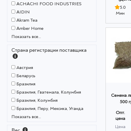
ACHACHI FOOD INDUSTRIES
5.0
AIDIN
Мин
Akram Tea
Amber Home
Показать все...
Страна регистрации поставщика
Австрия
Беларусь
Бразилия
Бразилия, Гватемала, Колумбия
Семена л
Бразилия, Колумбия
500 
Бразилия, Перу, Мексика, Уганда
Опт.
Показать все...
цена
Цена
Вес