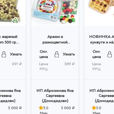
 жареный
Арахис в
НОВИНКА Ар
um 500 гр
разноцветной
кунжуте и мё
птом
шоколадной глазури
гр опто
Опт.
Опт.
300 гр оптом
Узнать
Узнать
цена
цена
691 ₽
Цена
389 ₽
Цена
РРЦ
РРЦ
симова Яна
ИП Абросимова Яна
ИП Абросимо
геевна
Сергеевна
Сергеев
дедово)
(Домодедово)
(Домодед
5 000 ₽
5.0
5 000 ₽
5.0
Мин
Мин