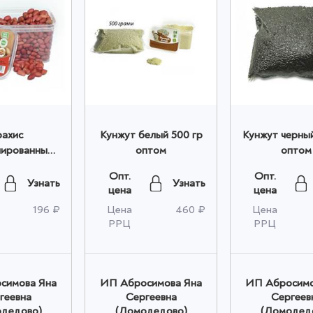
ахис
Кунжут белый 500 гр
Кунжут черный
ированный
оптом
оптом
um 300 гр
Опт.
Опт.
птом
Узнать
Узнать
цена
цена
196 ₽
Цена
460 ₽
Цена
РРЦ
РРЦ
симова Яна
ИП Абросимова Яна
ИП Абросимо
геевна
Сергеевна
Сергеев
дедово)
(Домодедово)
(Домодед