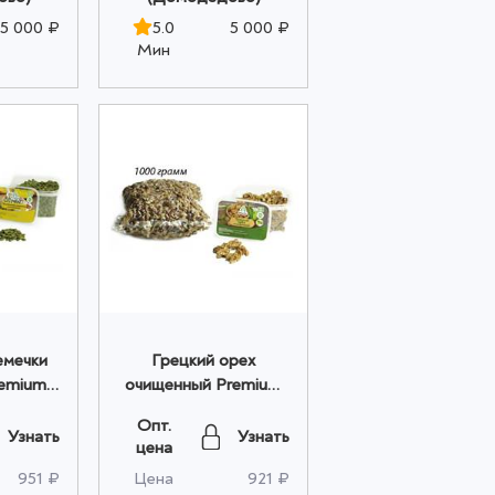
5 000 ₽
5.0
5 000 ₽
Мин
емечки
Грецкий орех
emium 1
очищенный Premium
м
1000 гр оптом
Опт.
Узнать
Узнать
цена
951 ₽
Цена
921 ₽