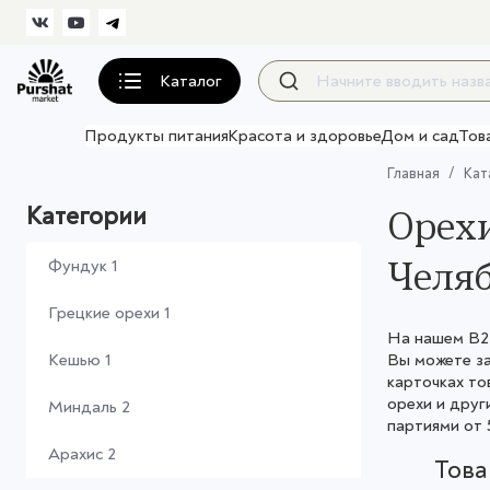
Каталог
Продукты питания
Красота и здоровье
Дом и сад
Тов
Главная
Кат
Категории
Орехи
Челяб
Фундук
1
Грецкие орехи
1
На нашем B2B
Кешью
1
Вы можете з
карточках то
орехи и друг
Миндаль
2
партиями от 
Арахис
2
Тов