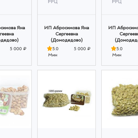
РРЦ
РРЦ
симова Яна
ИП Абросимова Яна
ИП Абросимо
геевна
Сергеевна
Сергеев
дедово)
(Домодедово)
(Домодед
5 000 ₽
5.0
5 000 ₽
5.0
Мин
Мин