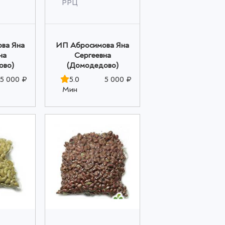
РРЦ
ва Яна
ИП Абросимова Яна
на
Сергеевна
ово)
(Домодедово)
5 000 ₽
5.0
5 000 ₽
Мин