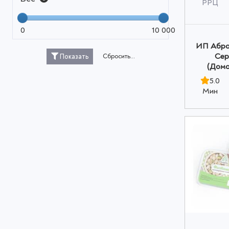
РРЦ
0
10 000
ИП Абро
Сер
Сбросить...
Показать
(Домо
5.0
Мин