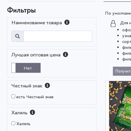
Фильтры
По умолчан
Наименование товара
Для 
офо
узн
сор
фил
фил
Лучшая оптовая цена
фил
Нет
Получит
Честный знак
есть Честный знак
Халяль
Халяль