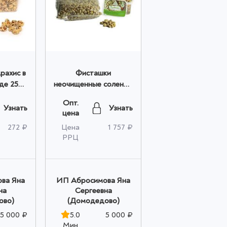
ахис в
Фисташки
де 250
неочищенные соленые
м
Premium 1 кг оптом
Опт.
Узнать
Узнать
цена
272 ₽
Цена
1 757 ₽
РРЦ
ва Яна
ИП Абросимова Яна
на
Сергеевна
ово)
(Домодедово)
5 000 ₽
5.0
5 000 ₽
Мин