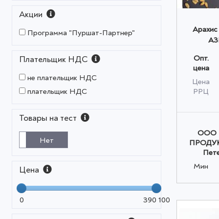
Акции
Арахис
Программа "Пуршат-Партнер"
АЗ
ПРО
Опт.
Плательщик НДС
классич
цена
о
не плательщик НДС
Цена
РРЦ
плательщик НДС
Товары на тест
ООО 
Нет
ПРОДУКТ
Пете
Мин
Цена
0
390 100