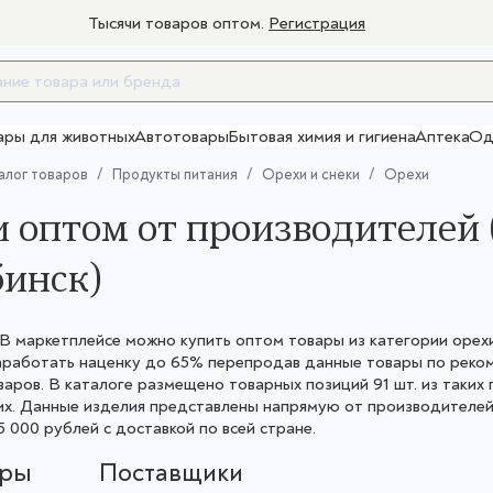
Тысячи товаров оптом.
Регистрация
ары для животных
Автотовары
Бытовая химия и гигиена
Аптека
Од
Товары для взрослых
алог товаров
Продукты питания
Орехи и снеки
Орехи
 оптом от производителей 
инск)
 маркетплейсе можно купить оптом товары из категории орехи.
аработать наценку до 65% перепродав данные товары по реко
варов. В каталоге размещено товарных позиций 91 шт. из таких 
их. Данные изделия представлены напрямую от производителе
5 000 рублей с доставкой по всей стране.
ары
Поставщики