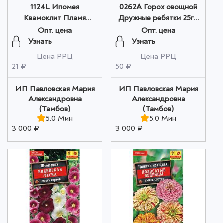
1124L Ипомея
0262A Горох овощной
Квамоклит Пламя
Дружные ребятки 25гр
страсти 15шт оптом
оптом
Опт. цена
Опт. цена
Узнать
Узнать
Цена РРЦ
Цена РРЦ
21 ₽
50 ₽
ИП Павловская Мария
ИП Павловская Мария
Александровна
Александровна
(Тамбов)
(Тамбов)
5.0 Мин
5.0 Мин
3 000 ₽
3 000 ₽