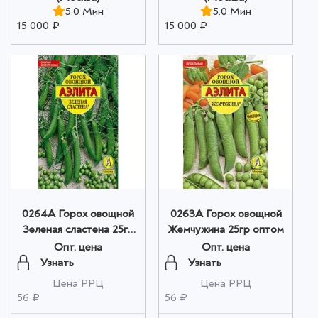
5.0 Мин
5.0 Мин
15 000 ₽
15 000 ₽
0264A Горох овощной
0263A Горох овощной
Зеленая сластена 25гр
Жемчужина 25гр оптом
оптом
Опт. цена
Опт. цена
Узнать
Узнать
Цена РРЦ
Цена РРЦ
56 ₽
56 ₽