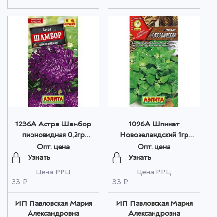
1236A Астра Шамбор
1096A Шпинат
пионовидная 0,2гр
Новозеландский 1гр
оптом
оптом
Опт. цена
Опт. цена
Узнать
Узнать
Цена РРЦ
Цена РРЦ
33 ₽
33 ₽
ИП Павловская Мария
ИП Павловская Мария
Александровна
Александровна