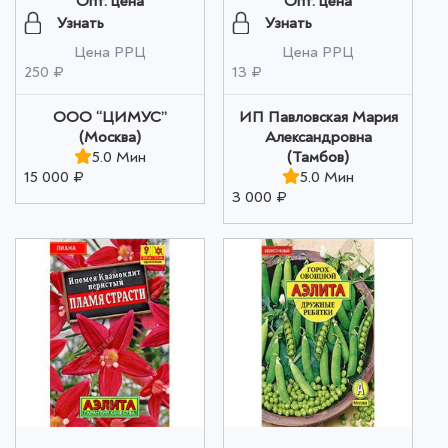
Опт. цена
Опт. цена
СОРТОВ оптом
Узнать
Узнать
Цена РРЦ
Цена РРЦ
250 ₽
13 ₽
ООО “ЦИМУС”
ИП Павловская Мария
(Москва)
Александровна
5.0 Мин
(Тамбов)
15 000 ₽
5.0 Мин
3 000 ₽