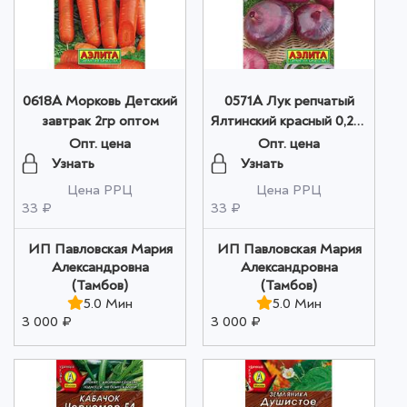
0618A Морковь Детский
0571A Лук репчатый
завтрак 2гр оптом
Ялтинский красный 0,2гр
оптом
Опт. цена
Опт. цена
Узнать
Узнать
Цена РРЦ
Цена РРЦ
33 ₽
33 ₽
ИП Павловская Мария
ИП Павловская Мария
Александровна
Александровна
(Тамбов)
(Тамбов)
5.0 Мин
5.0 Мин
3 000 ₽
3 000 ₽