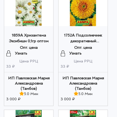
1859A Хризантема
1752A Подсолнечник
Эксибишн 0,1гр оптом
декоративный
Махровый Золотой свет
Опт. цена
Опт. цена
0,5гр оптом
Узнать
Узнать
Цена РРЦ
Цена РРЦ
33 ₽
33 ₽
ИП Павловская Мария
ИП Павловская Мария
Александровна
Александровна
(Тамбов)
(Тамбов)
5.0 Мин
5.0 Мин
3 000 ₽
3 000 ₽