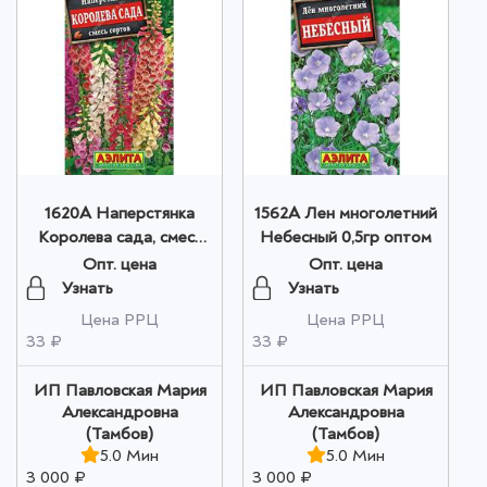
1620A Наперстянка
1562A Лен многолетний
Королева сада, смесь
Небесный 0,5гр оптом
сортов 0,2гр оптом
Опт. цена
Опт. цена
Узнать
Узнать
Цена РРЦ
Цена РРЦ
33 ₽
33 ₽
ИП Павловская Мария
ИП Павловская Мария
Александровна
Александровна
(Тамбов)
(Тамбов)
5.0 Мин
5.0 Мин
3 000 ₽
3 000 ₽