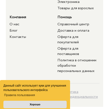
Электроника
Товары для взрослых
Компания
Помощь
О нас
Справочный центр
Блог
Доставка и оплата
Контакты
Оферта для
покупателей
Оферта для
поставщиков
Политика в отношении
обработки
персональных данных
Данный сайт использует куки для улучшения
пользовательского интерфейса
©2026 purshat.market. Все
Политика
Правила пользования
права защищены
конфиденциальности
Хорошо