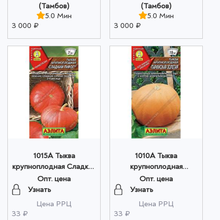
(Тамбов)
(Тамбов)
5.0 Мин
5.0 Мин
3 000 ₽
3 000 ₽
1015A Тыква
1010A Тыква
крупноплодная Сладкий
крупноплодная
пирог 1гр оптом
Парижская золотая 2гр
Опт. цена
Опт. цена
оптом
Узнать
Узнать
Цена РРЦ
Цена РРЦ
33 ₽
33 ₽