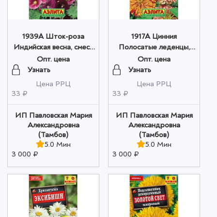
1939A Шток-роза
1917A Цинния
Индийская весна, смесь
Полосатые леденцы,
окрасок 0,3гр оптом
смесь сортов 0,3гр
Опт. цена
Опт. цена
оптом
Узнать
Узнать
Цена РРЦ
Цена РРЦ
33 ₽
33 ₽
ИП Павловская Мария
ИП Павловская Мария
Александровна
Александровна
(Тамбов)
(Тамбов)
5.0 Мин
5.0 Мин
3 000 ₽
3 000 ₽