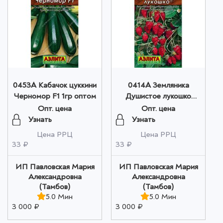
0453A Кабачок цуккини
0414A Земляника
Черномор F1 1гр оптом
Душистое лукошко
0,04гр оптом
Опт. цена
Опт. цена
Узнать
Узнать
Цена РРЦ
Цена РРЦ
33 ₽
33 ₽
ИП Павловская Мария
ИП Павловская Мария
Александровна
Александровна
(Тамбов)
(Тамбов)
5.0 Мин
5.0 Мин
3 000 ₽
3 000 ₽