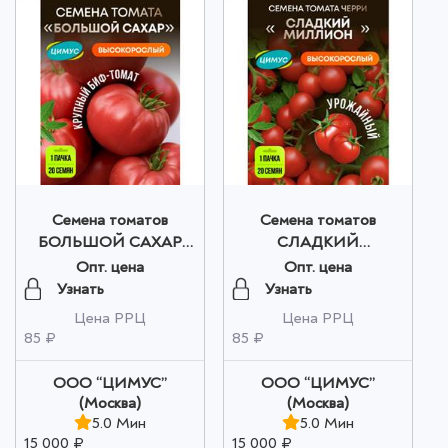
Семена томатов
Семена томатов
БОЛЬШОЙ САХАР
СЛАДКИЙ
оптом
МИЛЛИОН ЧЕРРИ
Опт. цена
Опт. цена
оптом
Узнать
Узнать
Цена РРЦ
Цена РРЦ
85 ₽
85 ₽
ООО “ЦИМУС”
ООО “ЦИМУС”
(Москва)
(Москва)
5.0 Мин
5.0 Мин
15 000 ₽
15 000 ₽