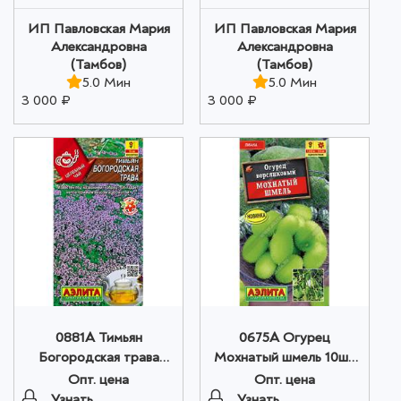
ИП Павловская Мария
ИП Павловская Мария
Александровна
Александровна
(Тамбов)
(Тамбов)
5.0 Мин
5.0 Мин
3 000 ₽
3 000 ₽
0881A Тимьян
0675A Огурец
Богородская трава
Мохнатый шмель 10шт
0,05гр оптом
оптом
Опт. цена
Опт. цена
Узнать
Узнать