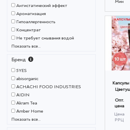
Мин
Антистатический эффект
Ароматизация
Гипоаллергенность
Концентрат
Не требует смывания водой
Показать все...
Бренд
5YES
abisorganic
Капсулы
ACHACHI FOOD INDUSTRIES
Цветущ
AIDIN
10шт
Опт.
Akram Tea
цена
Amber Home
Цена
Показать все...
РРЦ