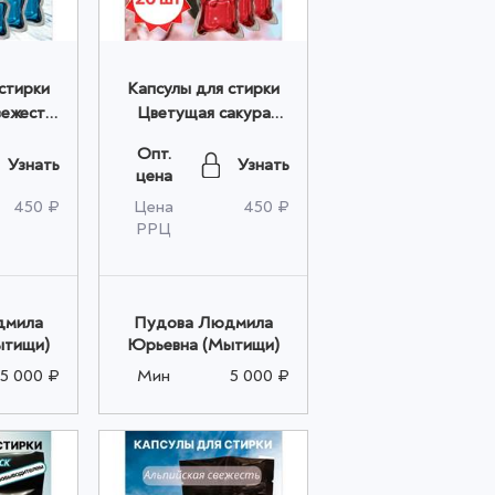
стирки
Капсулы для стирки
вежесть
Цветущая сакура
том
20шт. оптом
Опт.
Узнать
Узнать
цена
450 ₽
Цена
450 ₽
РРЦ
дмила
Пудова Людмила
ытищи)
Юрьевна (Мытищи)
5 000 ₽
Мин
5 000 ₽