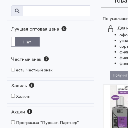
Тов
По умолчан
Для 
Лучшая оптовая цена
офо
узн
Нет
сор
фил
фил
Честный знак
фил
есть Честный знак
Получит
Халяль
Халяль
Акции
Программа "Пуршат-Партнер"