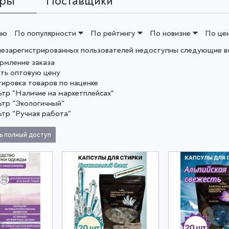
ары
Поставщики
ию
По популярности
По рейтингу
По новизне
По це
незарегистрированных пользователей недоступны следующие в
рмление заказа
ать оптовую цену
тировка товаров по наценке
ьтр "Наличие на маркетплейсах"
ьтр "Экологичный"
ьтр "Ручная работа"
ь полный доступ