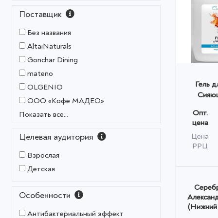
Поставщик
Без названия
AltaiNaturals
Gonchar Dining
mateno
Гель д
OLGENIO
Сияющ
OOO «Кофе МАДЕО»
Опт.
Показать все...
цена
Цена
Целевая аудитория
РРЦ
Взрослая
Детская
Серебр
Особенности
Алексан
(Нижний
Антибактериальный эффект