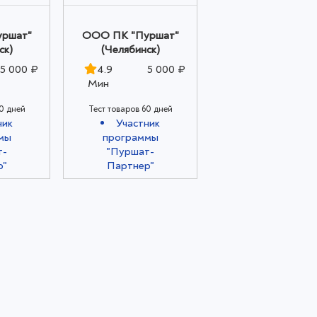
ршат"
ООО ПК "Пуршат"
ск)
(Челябинск)
5 000 ₽
4.9
5 000 ₽
Мин
0 дней
Тест товаров 60 дней
ник
Участник
мы
программы
т-
"Пуршат-
р"
Партнер"