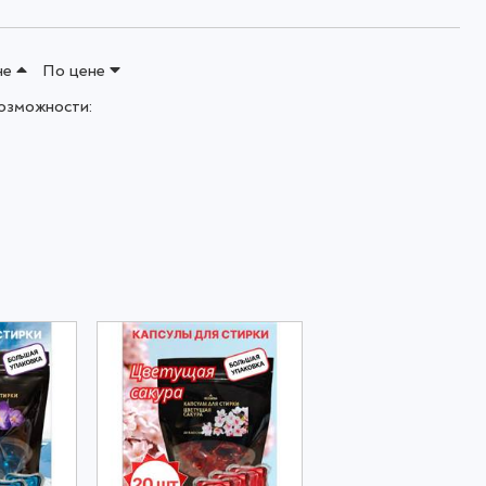
не
По цене
озможности: