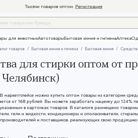
Тысячи товаров оптом.
Регистрация
ары для животных
Автотовары
Бытовая химия и гигиена
Аптека
Од
Товары для взрослых
алог товаров
Бытовая химия и гигиена
Бытовая химия
Средства
тва для стирки оптом от п
 Челябинск)
 маркетплейсе можно купить оптом товары из категории средст
ается от 168 рублей. Вы можете заработать наценку до 124%
указанным в карточках товаров. В каталоге размещено товарных
ели, гели и жидкости, кондиционеры и ополаскиватели, стирал
производителей и поставщиков, реализующих свою продукцию о