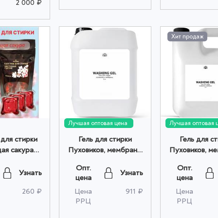
2 000 ₽
Хит продаж
Лучшая оптовая цена
Лучшая оптовая 
 для стирки
Гель для стирки
Гель для с
ая сакура
Пуховиков, мембраны
Пуховиков, м
. оптом
и спортивной одежды
и спортивной
Опт.
Опт.
Пуршат (Purshat) 5 л
2800+200 
Узнать
Узнать
цена
цена
оптом
подарок П
260 ₽
Цена
911 ₽
Цена
(Purshat) 3 
РРЦ
РРЦ