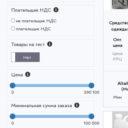
Плательщик НДС
не плательщик НДС
Средство
плательщик НДС
одежды 
микрофи
Опт.
о
Товары на тест
цена
Цена
Нет
РРЦ
Цена
Altai
(М
0
390 100
Мин
Минимальная сумма заказа
0
100 000