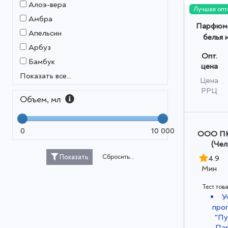
Алоэ-вера
Лучшая опт
Амбра
Парфюм 
Апельсин
белья 
Арбуз
Green gin
Опт.
мл 
Бамбук
цена
Показать все...
Цена
РРЦ
Объем, мл
0
10 000
ООО ПК
(Чел
Сбросить...
Показать
4.9
Мин
Тест тов
У
про
"Пу
Пар