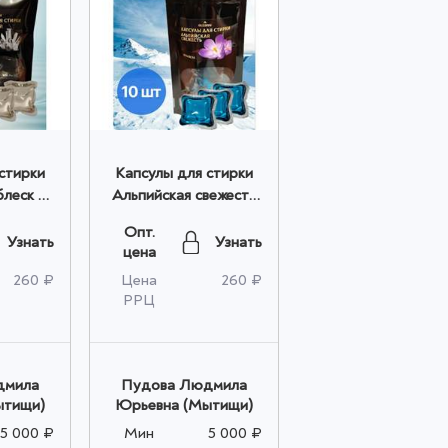
стирки
Капсулы для стирки
леск 10
Альпийская свежесть
ом
10 шт оптом
Опт.
Узнать
Узнать
цена
260 ₽
Цена
260 ₽
РРЦ
дмила
Пудова Людмила
ытищи)
Юрьевна (Мытищи)
5 000 ₽
Мин
5 000 ₽