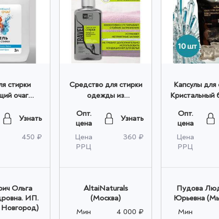
ля стирки
Средство для стирки
Капсулы для 
ий очаг
одежды из
Кристальный б
Морской бриз оптом
мембранной ткани
шт опт
Опт.
Опт.
250мл оптом
Узнать
Узнать
цена
цена
450 ₽
Цена
360 ₽
Цена
РРЦ
РРЦ
ич Ольга
AltaiNaturals
Пудова Лю
дровна. ИП.
(Москва)
Юрьевна (М
 Новгород)
Мин
4 000 ₽
Мин