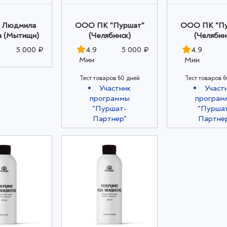
 Людмила
ООО ПК "Пуршат"
ООО ПК "Пу
 (Мытищи)
(Челябинск)
(Челябин
5 000 ₽
4.9
5 000 ₽
4.9
Мин
Мин
Тест товаров 60 дней
Тест товаров 6
Участник
Участ
программы
програм
"Пуршат-
"Пурша
Партнер"
Партне