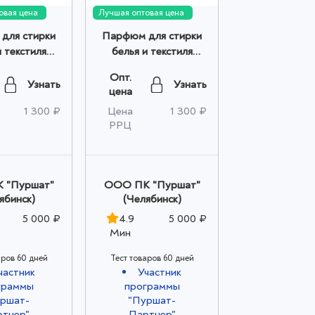
овая цена
Лучшая оптовая цена
для стирки
Парфюм для стирки
и текстиля
белья и текстиля
 Purshat 220
Сoconut muscat
Опт.
оптом
Purshat 220 мл оптом
Узнать
Узнать
цена
1 300 ₽
Цена
1 300 ₽
РРЦ
 "Пуршат"
ООО ПК "Пуршат"
ябинск)
(Челябинск)
5 000 ₽
4.9
5 000 ₽
Мин
аров 60 дней
Тест товаров 60 дней
частник
Участник
граммы
программы
ршат-
"Пуршат-
тнер"
Партнер"