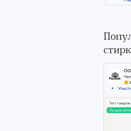
Попул
стир
ОО
Чел
Участ
Тест товаров
Лучшая опто