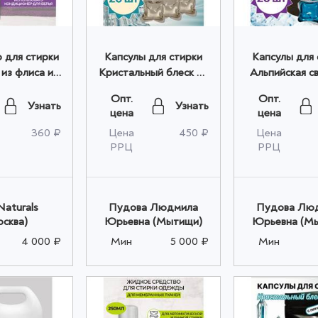
 для стирки
Капсулы для стирки
Капсулы для 
из флиса и
Кристальный блеск 20
Альпийская с
бры 250мл
шт оптом
20 шт оп
Опт.
Опт.
птом
Узнать
Узнать
цена
цена
360 ₽
Цена
450 ₽
Цена
РРЦ
РРЦ
Naturals
Пудова Людмила
Пудова Лю
осква)
Юрьевна (Мытищи)
Юрьевна (М
4 000 ₽
Мин
5 000 ₽
Мин