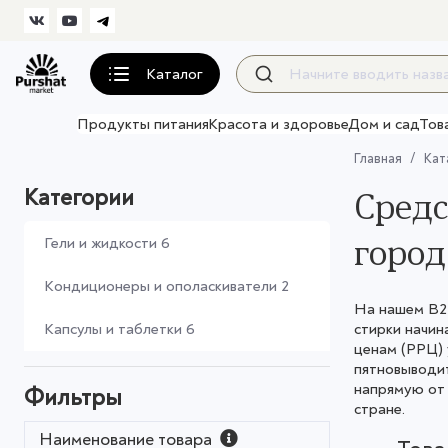
Каталог
Продукты питания
Красота и здоровье
Дом и сад
Тов
Главная
Кат
Категории
Средс
город
Гели и жидкости
6
Кондиционеры и ополаскиватели
2
На нашем B2B
Капсулы и таблетки
6
стирки начин
ценам (РРЦ) 
пятновыводит
напрямую от 
Фильтры
стране.
Наименование товара