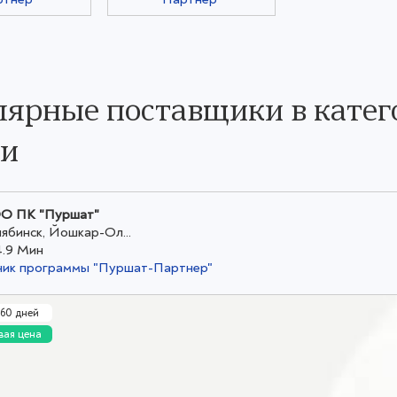
ярные поставщики в катег
ки
О ПК "Пуршат"
ябинск, Йошкар-Ол...
4.9 Мин
ник программы "Пуршат-Партнер"
 60 дней
вая цена