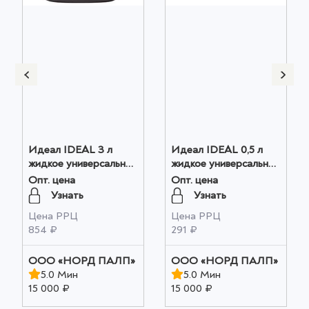
Идеал IDEAL 3 л
Идеал IDEAL 0,5 л
жидкое универсальное
жидкое универсальное
удобрение на основе
удобрение на основе
Опт. цена
Опт. цена
биогумуса для овощей
биогумуса для овощей
Узнать
Узнать
и цветов оптом
и цветов оптом
Цена РРЦ
Цена РРЦ
854 ₽
291 ₽
ООО «НОРД ПАЛП»
ООО «НОРД ПАЛП»
5.0 Мин
5.0 Мин
15 000 ₽
15 000 ₽