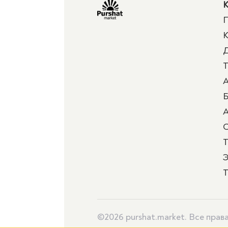
К
П
К
Д
Т
А
Б
А
Т
Э
Т
©2026 purshat.market. Все пра