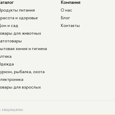
аталог
Компания
родукты питания
О нас
расота и здоровье
Блог
ом и сад
Контакты
овары для животных
втотовары
ытовая химия и гигиена
птека
Одежда
уризм, рыбалка, охота
лектроника
овары для взрослых
ва защищены