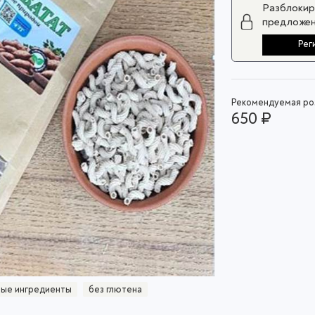
Разблокир
предложен
Рег
Рекомендуемая роз
650 ₽
ные ингредиенты
без глютена