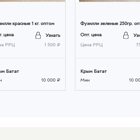
илли красные 1 кг. оптом
Фузилли зеленые 250гр. о
. цена
Опт. цена
Узнать
Уз
на РРЦ
1 500 ₽
Цена РРЦ
7
ым Батат
Крым Батат
н
10 000 ₽
Мин
10 0