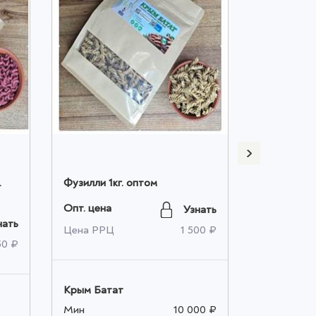
.
Фузилли 1кг. оптом
Фузилли 3
Опт. цена
Опт. цена
Узнать
нать
Цена РРЦ
1 500 ₽
Цена РРЦ
50 ₽
Крым Батат
Крым Бата
Мин
10 000 ₽
Мин