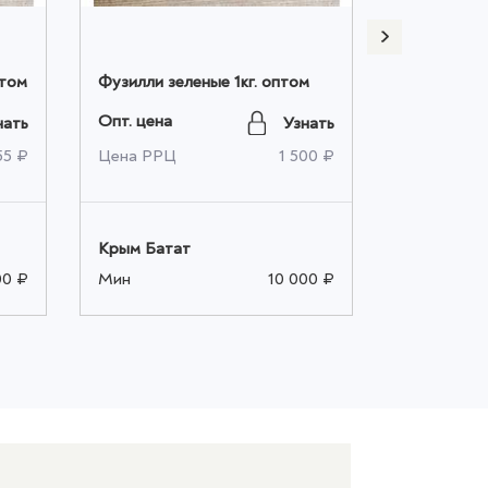
птом
Фузилли зеленые 1кг. оптом
Фузилли ж
Опт. цена
Опт. цена
нать
Узнать
55 ₽
Цена РРЦ
1 500 ₽
Цена РРЦ
Крым Батат
Крым Бата
00 ₽
Мин
10 000 ₽
Мин