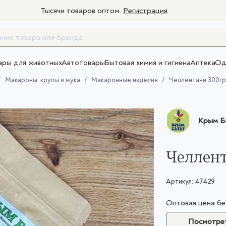
Тысячи товаров оптом.
Регистрация
ары для животных
Автотовары
Бытовая химия и гигиена
Аптека
Од
Товары для взрослых
Макароны, крупы и мука
Макаронные изделия
Челлентани 300гр
Крым Б
Челлент
Артикул:
47429
Оптовая цена б
Посмотрет