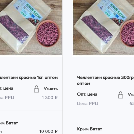
лентани красные 1кг. оптом
Челлентани красные 300гр
оптом
. цена
Узнать
Опт. цена
Уз
на РРЦ
1 300 ₽
Цена РРЦ
6
ым Батат
Крым Батат
н
10 000 ₽