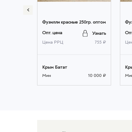
 1кг. оптом
Фузилли красные 250гр. оптом
Фуз
Опт. цена
Опт
Узнать
Узнать
1 300 ₽
Цена РРЦ
755 ₽
Це
Крым Батат
Кр
10 000 ₽
Мин
10 000 ₽
Ми