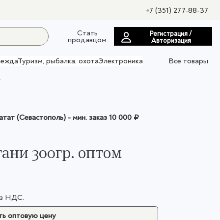
+7 (351) 277-88-37
Стать
Регистрация /
продавцом
Авторизация
ежда
Туризм, рыбалка, охота
Электроника
Все товары
.
атат (Севастополь)
- мин. заказ
10 000 ₽
ани 300гр. оптом
ез НДС.
ь оптовую цену