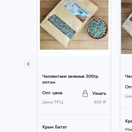
кг. оптом
Челлентани зеленые 300гр.
Чел
оптом
Опт
Узнать
Опт. цена
Узнать
1 500 ₽
Це
Цена РРЦ
650 ₽
Кр
Крым Батат
10 000 ₽
Ми