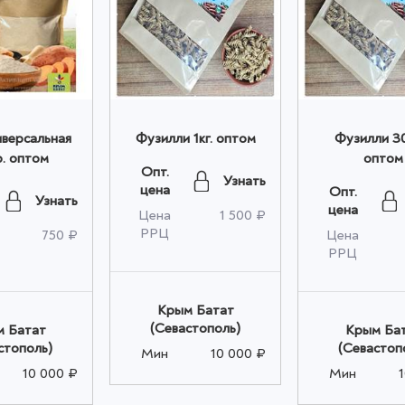
иверсальная
Фузилли 1кг. оптом
Фузилли 30
р. оптом
оптом
Опт.
Узнать
цена
Опт.
Узнать
цена
Цена
1 500 ₽
РРЦ
750 ₽
Цена
РРЦ
Крым Батат
(Севастополь)
 Батат
Крым Ба
стополь)
(Севастоп
Мин
10 000 ₽
10 000 ₽
Мин