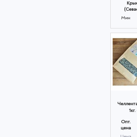
Крым
(Сева
Мин
Челлента
1кг
Опт.
цена
Цена