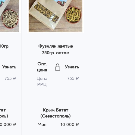
0гр.
Фузилли желтые
250гр. оптом
Опт.
Узнать
Узнать
цена
755 ₽
Цена
755 ₽
РРЦ
тат
Крым Батат
оль)
(Севастополь)
10 000 ₽
Мин
10 000 ₽