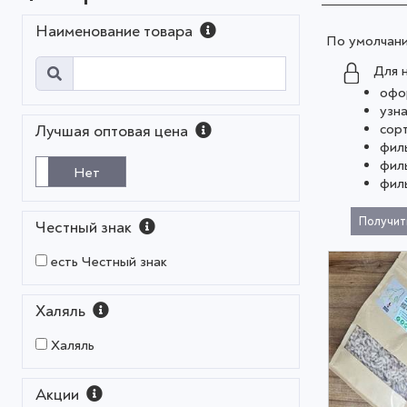
Наименование товара
По умолчан
Для 
офо
узн
сор
Лучшая оптовая цена
фил
фил
Нет
фил
Получит
Честный знак
есть Честный знак
Халяль
Халяль
Акции