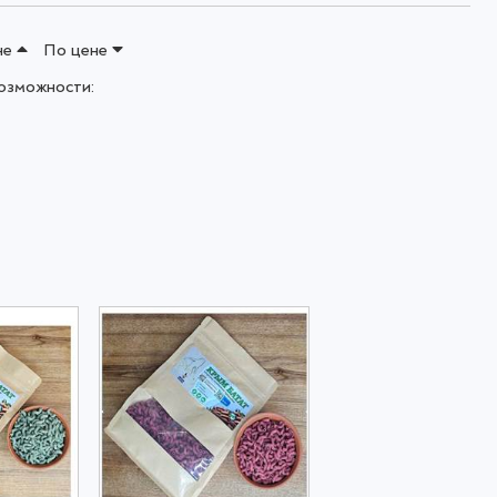
не
По цене
озможности: