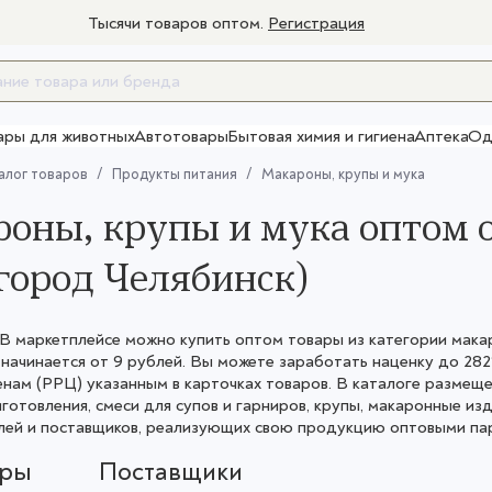
Тысячи товаров оптом.
Регистрация
ары для животных
Автотовары
Бытовая химия и гигиена
Аптека
Од
Товары для взрослых
алог товаров
Продукты питания
Макароны, крупы и мука
оны, крупы и мука оптом 
город Челябинск)
 маркетплейсе можно купить оптом товары из категории макаро
 начинается от 9 рублей. Вы можете заработать наценку до 
нам (РРЦ) указанным в карточках товаров. В каталоге размещен
готовления, смеси для супов и гарниров, крупы, макаронные и
ей и поставщиков, реализующих свою продукцию оптовыми парт
ары
Поставщики