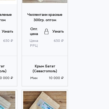
еленые
Челлентани красные
том
300гр. оптом
Опт.
Узнать
Узнать
цена
650 ₽
Цена
650 ₽
РРЦ
тат
Крым Батат
оль)
(Севастополь)
10 000 ₽
Мин
10 000 ₽