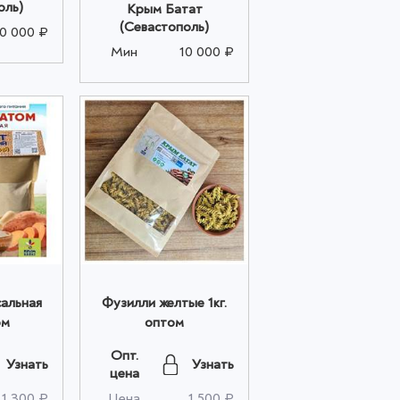
оль)
Крым Батат
(Севастополь)
10 000 ₽
Мин
10 000 ₽
альная
Фузилли желтые 1кг.
ом
оптом
Опт.
Узнать
Узнать
цена
1 300 ₽
Цена
1 500 ₽