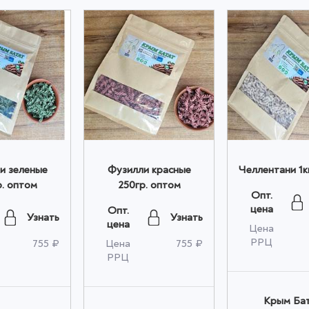
и зеленые
Фузилли красные
Челлентани 1к
р. оптом
250гр. оптом
Опт.
цена
Опт.
Узнать
Узнать
цена
Цена
РРЦ
755 ₽
Цена
755 ₽
РРЦ
Крым Ба