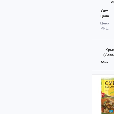
о
Опт.
цена
Цена
РРЦ
Крым
(Сева
Мин