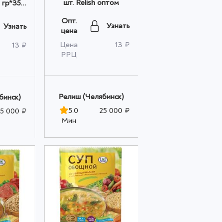
шт. Relish оптом
 гр*35
оптом
Опт.
Узнать
Узнать
цена
Цена
13 ₽
13 ₽
РРЦ
Релиш (Челябинск)
бинск)
5.0
25 000 ₽
5 000 ₽
Мин