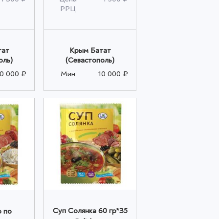
РРЦ
тат
Крым Батат
оль)
(Севастополь)
10 000 ₽
Мин
10 000 ₽
Суп Солянка 60 гр*35
 по