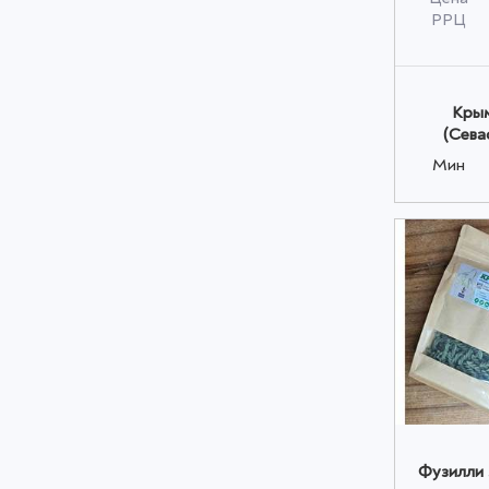
РРЦ
Крым
(Сева
Мин
Фузилли 