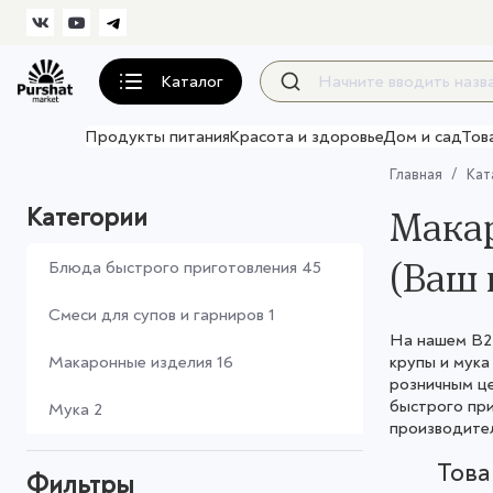
Каталог
Продукты питания
Красота и здоровье
Дом и сад
Тов
Главная
Кат
Категории
Макар
(Ваш 
Блюда быстрого приготовления
45
Смеси для супов и гарниров
1
На нашем B2B
Макаронные изделия
16
крупы и мука
розничным це
быстрого при
Мука
2
производител
Тов
Фильтры