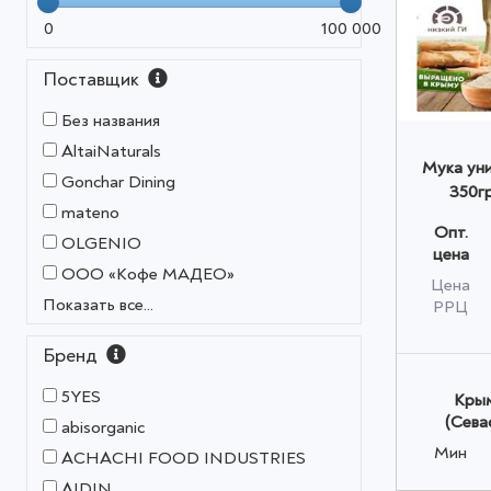
0
100 000
Поставщик
Без названия
AltaiNaturals
Мука ун
Gonchar Dining
350г
mateno
Опт.
OLGENIO
цена
OOO «Кофе МАДЕО»
Цена
Показать все...
РРЦ
Бренд
5YES
Крым
(Сева
abisorganic
Мин
ACHACHI FOOD INDUSTRIES
AIDIN