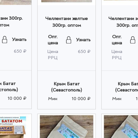
ани 300гр.
Челлентани желтые
Челлентани з
птом
300гр. оптом
300гр. оп
Опт.
Опт.
Узнать
Узнать
цена
цена
650 ₽
Цена
650 ₽
Цена
РРЦ
РРЦ
 Батат
Крым Батат
Крым Ба
стополь)
(Севастополь)
(Севастоп
10 000 ₽
Мин
10 000 ₽
Мин