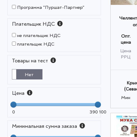
Программа "Пуршат-Партнер"
Челлент
Плательщик НДС
о
не плательщик НДС
Опт.
цена
плательщик НДС
Цена
РРЦ
Товары на тест
Нет
Крым
(Сева
Цена
Мин
0
390 100
Минимальная сумма заказа