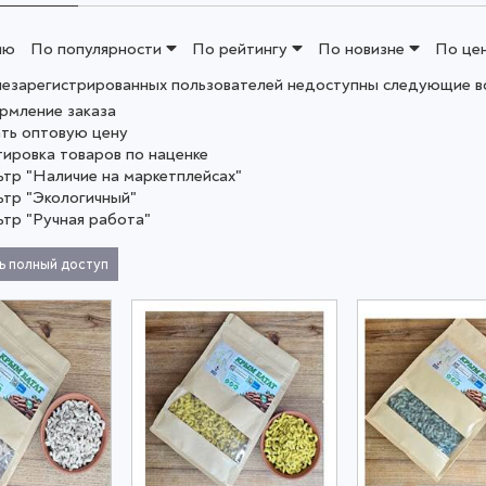
ию
По популярности
По рейтингу
По новизне
По це
незарегистрированных пользователей недоступны следующие в
рмление заказа
ать оптовую цену
тировка товаров по наценке
ьтр "Наличие на маркетплейсах"
ьтр "Экологичный"
ьтр "Ручная работа"
ь полный доступ