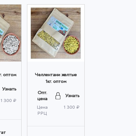
г. оптом
Челлентани желтые
1кг. оптом
Узнать
Опт.
Узнать
цена
1 300 ₽
Цена
1 300 ₽
РРЦ
тат