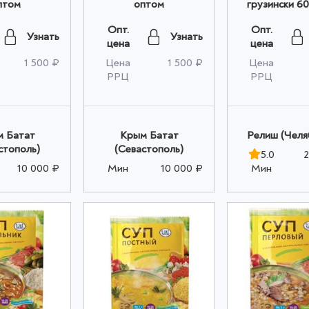
птом
оптом
грузински 60
шт. Relish 
Опт.
Опт.
Узнать
Узнать
цена
цена
1 500 ₽
Цена
1 500 ₽
Цена
РРЦ
РРЦ
 Батат
Крым Батат
Релиш (Челя
стополь)
(Севастополь)
5.0
2
10 000 ₽
Мин
10 000 ₽
Мин