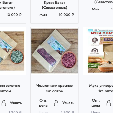
(Севастоп
 Батат
Крым Батат
стополь)
(Севастополь)
Мин
10 000 ₽
Мин
10 000 ₽
ни зеленые
Челлентани красные
Мука универс
. оптом
1кг. оптом
1кг. опт
Опт.
Опт.
Узнать
Узнать
цена
цена
1 300 ₽
Цена
1 300 ₽
Цена