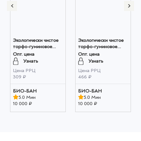
Экологически чистое
Экологически чистое
торфо-гуминовое
торфо-гуминовое
удобрение "Алтайский
удобрение "Алтайская
Опт. цена
Опт. цена
ФИТОП-ФЛОРА-С "
ФЛОРА" 1 шт оптом
Узнать
Узнать
1 шт оптом
Цена РРЦ
Цена РРЦ
309 ₽
466 ₽
БИО-БАН
БИО-БАН
5.0 Мин
5.0 Мин
10 000 ₽
10 000 ₽