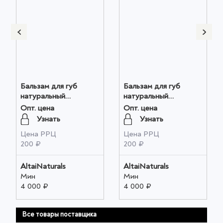
Бальзам для губ
Бальзам для губ
натуральный
натуральный
"ПАНТОВЫЙ"
"ОБЛЕПИХА"
Опт. цена
Опт. цена
(ТОНИЗИРУЮЩИЙ),
(УВЛАЖНЕНИЕ),
Узнать
Узнать
4,5мл оптом
4,5мл оптом
Цена РРЦ
Цена РРЦ
200 ₽
200 ₽
AltaiNaturals
AltaiNaturals
Мин
Мин
4 000 ₽
4 000 ₽
Все товары поставщика