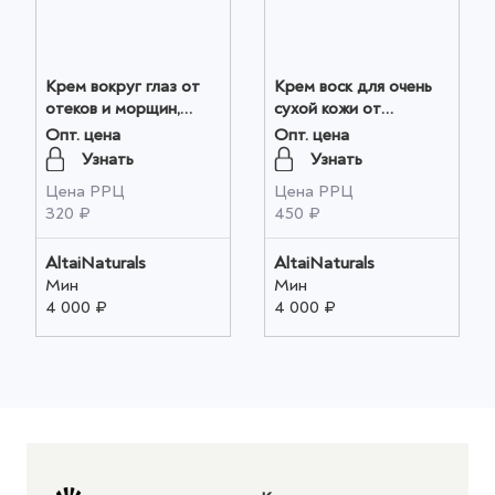
Крем вокруг глаз от
Крем воск для очень
отеков и морщин,
сухой кожи от
Зеленый Алтай 50мл
стянутости, сухости,
Опт. цена
Опт. цена
оптом
шелушения(шалфей/
Узнать
Узнать
мочевина) 50мл оптом
Цена РРЦ
Цена РРЦ
320 ₽
450 ₽
AltaiNaturals
AltaiNaturals
Мин
Мин
4 000 ₽
4 000 ₽