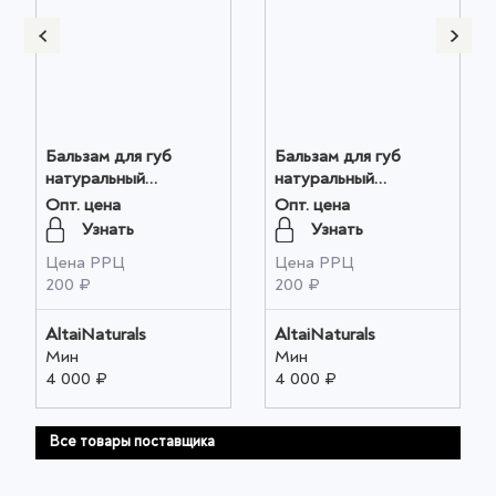
Бальзам для губ
Бальзам для губ
натуральный
натуральный
"ПАНТОВЫЙ"
"ОБЛЕПИХА"
Опт. цена
Опт. цена
(ТОНИЗИРУЮЩИЙ),
(УВЛАЖНЕНИЕ),
Узнать
Узнать
4,5мл оптом
4,5мл оптом
Цена РРЦ
Цена РРЦ
200 ₽
200 ₽
AltaiNaturals
AltaiNaturals
Мин
Мин
4 000 ₽
4 000 ₽
Все товары поставщика