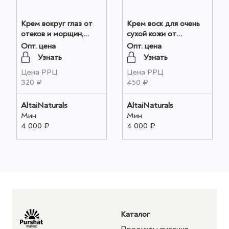
Крем вокруг глаз от
Крем воск для очень
отеков и морщин,
сухой кожи от
Зеленый Алтай 50мл
стянутости, сухости,
Опт. цена
Опт. цена
оптом
шелушения(шалфей/
Узнать
Узнать
мочевина) 50мл оптом
Цена РРЦ
Цена РРЦ
320 ₽
450 ₽
AltaiNaturals
AltaiNaturals
Мин
Мин
4 000 ₽
4 000 ₽
Каталог