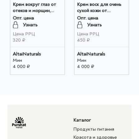
Крем вокруг глаз от
Крем воск для очень
отеков и морщин,
сухой кожи от
Зеленый Алтай 50мл
стянутости, сухости,
Опт. цена
Опт. цена
оптом
шелушения(шалфей/
Узнать
Узнать
мочевина) 50мл оптом
Цена РРЦ
Цена РРЦ
320 ₽
450 ₽
AltaiNaturals
AltaiNaturals
Мин
Мин
4 000 ₽
4 000 ₽
Каталог
Продукты питания
Красота и здоровье