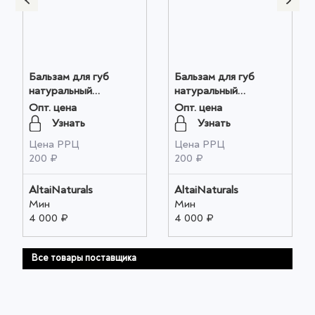
Бальзам для губ
Бальзам для губ
натуральный
натуральный
"ПАНТОВЫЙ"
"ОБЛЕПИХА"
Опт. цена
Опт. цена
(ТОНИЗИРУЮЩИЙ),
(УВЛАЖНЕНИЕ),
Узнать
Узнать
4,5мл оптом
4,5мл оптом
Цена РРЦ
Цена РРЦ
200 ₽
200 ₽
AltaiNaturals
AltaiNaturals
Мин
Мин
4 000 ₽
4 000 ₽
Все товары поставщика