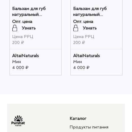
Бальзам для губ
Бальзам для губ
натуральный
натуральный
"БАРБАРИС"
"ГОРНАЯ МЯТА"
Опт. цена
Опт. цена
(УХАЖИВАЮЩИЙ),
(ОХЛАЖДЕНИЕ),
Узнать
Узнать
4,5мл оптом
4,5мл оптом
Цена РРЦ
Цена РРЦ
200 ₽
200 ₽
AltaiNaturals
AltaiNaturals
Мин
Мин
4 000 ₽
4 000 ₽
Каталог
Продукты питания