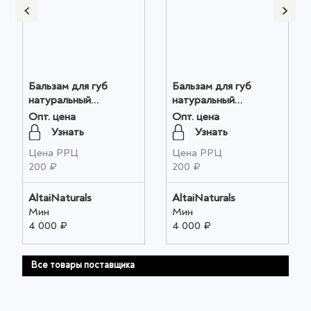
Бальзам для губ
Бальзам для губ
натуральный
натуральный
"ПРОПОЛИС"
"ПАНТОВЫЙ"
Опт. цена
Опт. цена
(ЗАЖИВЛЕНИЕ),
(ТОНИЗИРУЮЩИЙ),
Узнать
Узнать
4,5мл оптом
4,5мл оптом
Цена РРЦ
Цена РРЦ
200 ₽
200 ₽
AltaiNaturals
AltaiNaturals
Мин
Мин
4 000 ₽
4 000 ₽
Все товары поставщика