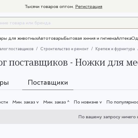
Тысячи товаров оптом.
Регистрация
ары для животных
Автотовары
Бытовая химия и гигиена
Аптека
Од
Товары для взрослых
алог поставщиков
Строительство и ремонт
Крепеж и фурнитура
ог поставщиков - Ножки для м
ары
Поставщики
ости
Мин. заказ v
Мин. заказ ^
По новизне v
По популярнос
По вашему запросу ничего 