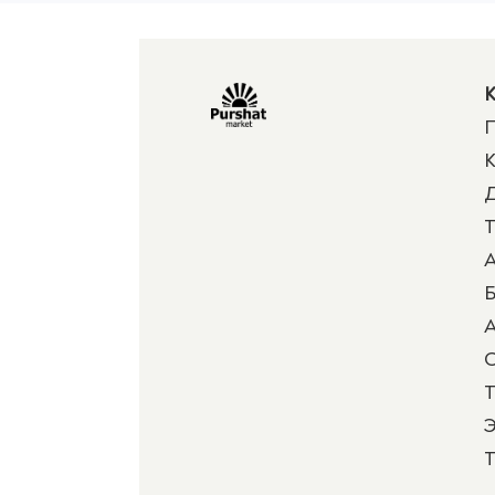
К
П
К
Д
Т
А
Б
А
Т
Э
Т