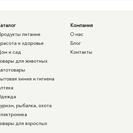
аталог
Компания
родукты питания
О нас
расота и здоровье
Блог
ом и сад
Контакты
овары для животных
втотовары
ытовая химия и гигиена
птека
Одежда
уризм, рыбалка, охота
лектроника
овары для взрослых