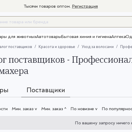
Тысячи товаров оптом.
Регистрация
ары для животных
Автотовары
Бытовая химия и гигиена
Аптека
Од
Товары для взрослых
алог поставщиков
Красота и здоровье
Уход за волосами
Профе
ог поставщиков - Профессион
махера
ары
Поставщики
ости
Мин. заказ v
Мин. заказ ^
По новизне v
По популярнос
По вашему запросу ничего 