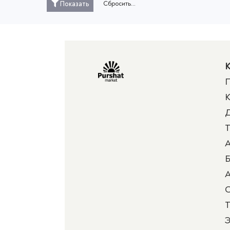
Сбросить...
Показать
К
П
К
Д
Т
А
Б
А
Т
Э