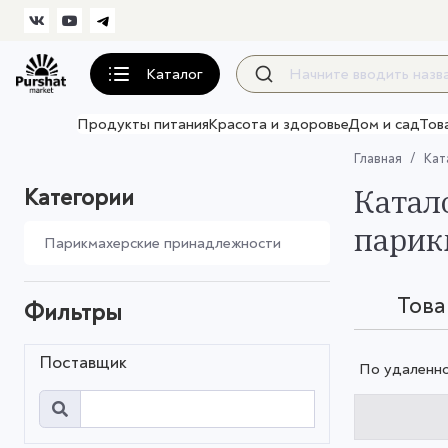
Каталог
Продукты питания
Красота и здоровье
Дом и сад
Тов
Главная
Кат
Катал
Категории
парик
Парикмахерские принадлежности
Тов
Фильтры
Поставщик
По удаленн