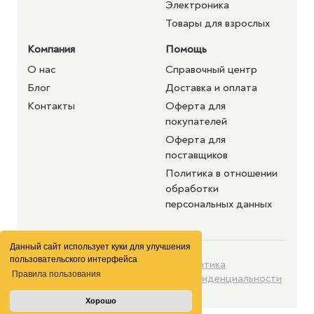
Электроника
Товары для взрослых
Компания
Помощь
О нас
Справочный центр
Блог
Доставка и оплата
Контакты
Оферта для
покупателей
Оферта для
поставщиков
Политика в отношении
обработки
персональных данных
Данный сайт использует куки для улучшения
пользовательского интерфейса
©2026 purshat.market. Все
Политика
Правила пользования
права защищены
конфиденциальности
Хорошо