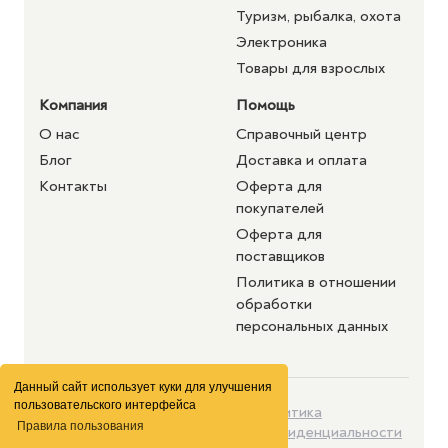
Туризм, рыбалка, охота
Электроника
Товары для взрослых
Компания
Помощь
О нас
Справочный центр
Блог
Доставка и оплата
Контакты
Оферта для
покупателей
Оферта для
поставщиков
Политика в отношении
обработки
персональных данных
Данный сайт использует куки для улучшения
пользовательского интерфейса
©2026 purshat.market. Все
Политика
Правила пользования
права защищены
конфиденциальности