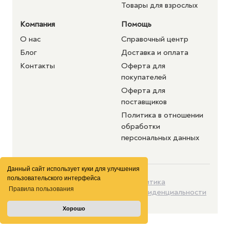
Товары для взрослых
Компания
Помощь
О нас
Справочный центр
Блог
Доставка и оплата
Контакты
Оферта для
покупателей
Оферта для
поставщиков
Политика в отношении
обработки
персональных данных
Данный сайт использует куки для улучшения
пользовательского интерфейса
©2026 purshat.market. Все
Политика
Правила пользования
права защищены
конфиденциальности
Хорошо