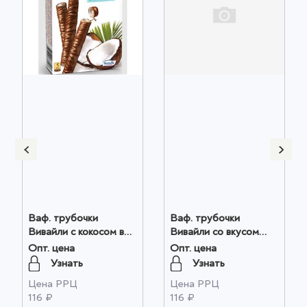
Ваф. трубочки
Ваф. трубочки
Вивайли с кокосом в
Вивайли со вкусом
мол. глазури 95г
пломбира в мол.
Опт. цена
Опт. цена
оптом
глазури 95г оптом
Узнать
Узнать
Цена РРЦ
Цена РРЦ
116 ₽
116 ₽