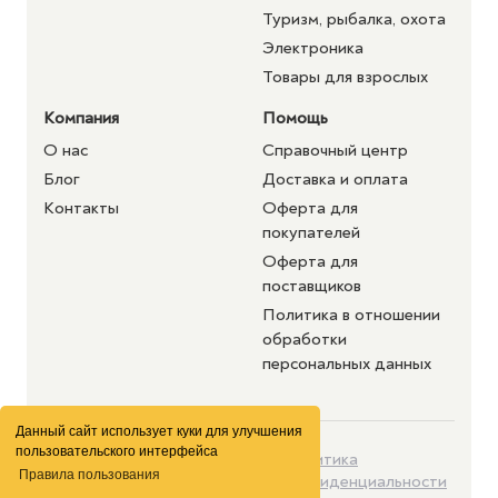
Туризм, рыбалка, охота
Электроника
Товары для взрослых
Компания
Помощь
О нас
Справочный центр
Блог
Доставка и оплата
Контакты
Оферта для
покупателей
Оферта для
поставщиков
Политика в отношении
обработки
персональных данных
Данный сайт использует куки для улучшения
пользовательского интерфейса
©2026 purshat.market. Все
Политика
Правила пользования
права защищены
конфиденциальности