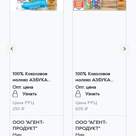
100% Кокосовое
100% Кокосовое
молоко АЗБУКА
молоко АЗБУКА
й
ПРОДУКТОВ
ПРОДУКТОВ
Опт. цена
Опт. цена
кулинарное 330мл
кулинарное 1л оптом
Узнать
Узнать
оптом
Цена РРЦ
Цена РРЦ
250 ₽
600 ₽
ООО "АГЕНТ-
ООО "АГЕНТ-
ПРОДУКТ"
ПРОДУКТ"
Мин
Мин