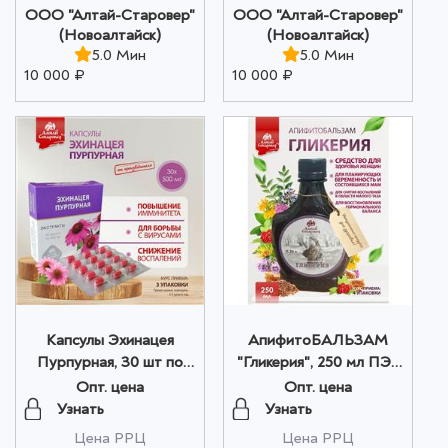
ООО "Алтай-Старовер"
ООО "Алтай-Старовер"
(Новоалтайск)
(Новоалтайск)
5.0 Мин
5.0 Мин
10 000 ₽
10 000 ₽
Капсулы Эхинацея
АпифитоБАЛЬЗАМ
Пурпурная, 30 шт по
"Гликерия", 250 мл ПЭТ
500 мг оптом
в коробке оптом
Опт. цена
Опт. цена
Узнать
Узнать
Цена РРЦ
Цена РРЦ