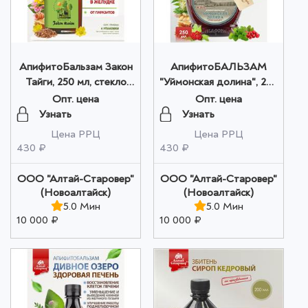
АпифитоБальзам Закон
АпифитоБАЛЬЗАМ
Тайги, 250 мл, стекло
"Уймонская долина", 250
оптом
мл ПЭТ в коробке
Опт. цена
Опт. цена
оптом
Узнать
Узнать
Цена РРЦ
Цена РРЦ
430 ₽
430 ₽
ООО "Алтай-Старовер"
ООО "Алтай-Старовер"
(Новоалтайск)
(Новоалтайск)
5.0 Мин
5.0 Мин
10 000 ₽
10 000 ₽