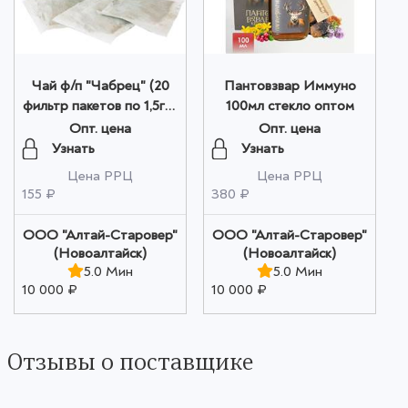
Чай ф/п "Чабрец" (20
Пантовзвар Иммуно
фильтр пакетов по 1,5гр)
100мл стекло оптом
оптом
Опт. цена
Опт. цена
Узнать
Узнать
Цена РРЦ
Цена РРЦ
155 ₽
380 ₽
ООО "Алтай-Старовер"
ООО "Алтай-Старовер"
(Новоалтайск)
(Новоалтайск)
5.0 Мин
5.0 Мин
10 000 ₽
10 000 ₽
Отзывы о поставщике