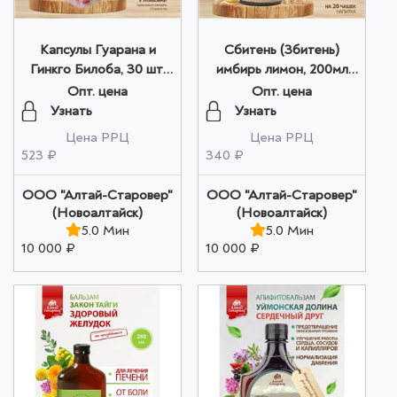
Капсулы Гуарана и
Сбитень (Збитень)
Гинкго Билоба, 30 шт.
имбирь лимон, 200мл
по 500 мг оптом
оптом
Опт. цена
Опт. цена
Узнать
Узнать
Цена РРЦ
Цена РРЦ
523 ₽
340 ₽
ООО "Алтай-Старовер"
ООО "Алтай-Старовер"
(Новоалтайск)
(Новоалтайск)
5.0 Мин
5.0 Мин
10 000 ₽
10 000 ₽