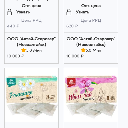
оптом
Опт. цена
Опт. цена
Узнать
Узнать
Цена РРЦ
Цена РРЦ
440 ₽
620 ₽
ООО "Алтай-Старовер"
ООО "Алтай-Старовер"
(Новоалтайск)
(Новоалтайск)
5.0 Мин
5.0 Мин
10 000 ₽
10 000 ₽