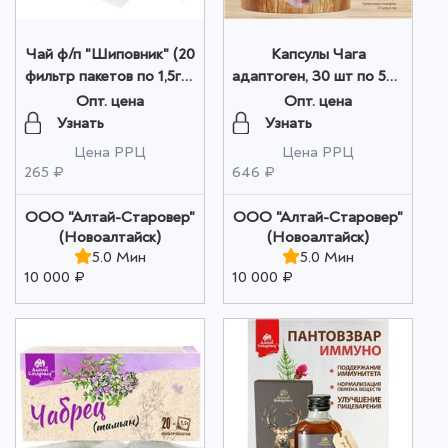
Чай ф/п "Шиповник" (20
Капсулы Чага
фильтр пакетов по 1,5гр)
адаптоген, 30 шт по 500
оптом
мг оптом
Опт. цена
Опт. цена
Узнать
Узнать
Цена РРЦ
Цена РРЦ
265 ₽
646 ₽
ООО "Алтай-Старовер"
ООО "Алтай-Старовер"
(Новоалтайск)
(Новоалтайск)
5.0 Мин
5.0 Мин
10 000 ₽
10 000 ₽