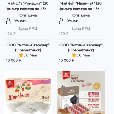
Чай ф/п "Ромашка" (20
Чай ф/п "Иван-чай" (20
фильтр пакетов по 1,5гр)
фильтр пакетов по 1,5гр)
оптом
оптом
Опт. цена
Опт. цена
Узнать
Узнать
Цена РРЦ
Цена РРЦ
126 ₽
150 ₽
ООО "Алтай-Старовер"
ООО "Алтай-Старовер"
(Новоалтайск)
(Новоалтайск)
5.0 Мин
5.0 Мин
10 000 ₽
10 000 ₽