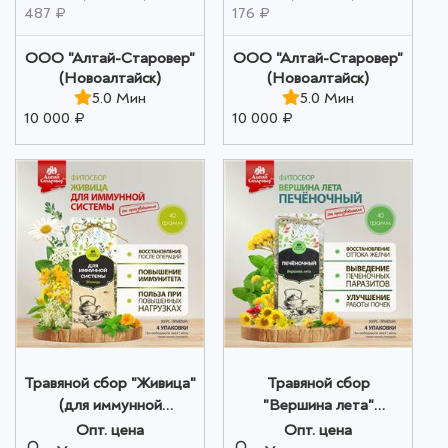
487 ₽
176 ₽
ООО "Алтай-Старовер"
ООО "Алтай-Старовер"
(Новоалтайск)
(Новоалтайск)
5.0 Мин
5.0 Мин
10 000 ₽
10 000 ₽
Травяной сбор "Живица"
Травяной сбор
(для иммунной
"Вершина лета"
системы), 40 гр. оптом
(печеночный), 40 гр.
Опт. цена
Опт. цена