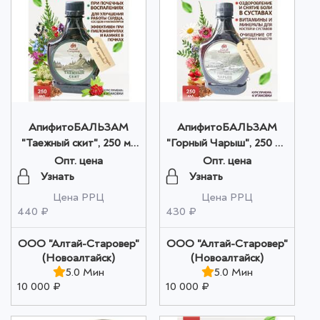
АпифитоБАЛЬЗАМ
АпифитоБАЛЬЗАМ
"Таежный скит", 250 мл
"Горный Чарыш", 250 мл
ПЭТ в коробке оптом
ПЭТ в коробке оптом
Опт. цена
Опт. цена
Узнать
Узнать
Цена РРЦ
Цена РРЦ
440 ₽
430 ₽
ООО "Алтай-Старовер"
ООО "Алтай-Старовер"
(Новоалтайск)
(Новоалтайск)
5.0 Мин
5.0 Мин
10 000 ₽
10 000 ₽