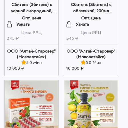
Сбитень (Збитень) с
Сбитень (Збитень) с
черной смородиной,
облепихой, 200мл
200мл оптом
оптом
Опт. цена
Опт. цена
Узнать
Узнать
Цена РРЦ
Цена РРЦ
345 ₽
345 ₽
ООО "Алтай-Старовер"
ООО "Алтай-Старовер"
(Новоалтайск)
(Новоалтайск)
5.0 Мин
5.0 Мин
10 000 ₽
10 000 ₽