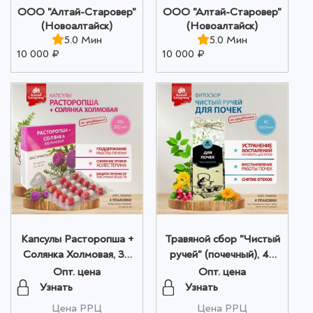
ООО "Алтай-Старовер"
ООО "Алтай-Старовер"
(Новоалтайск)
(Новоалтайск)
5.0 Мин
5.0 Мин
10 000 ₽
10 000 ₽
Капсулы Расторопша +
Травяной сбор "Чистый
Солянка Холмовая, 30
ручей" (почечный), 40
шт. по 500 мг оптом
гр. оптом
Опт. цена
Опт. цена
Узнать
Узнать
Цена РРЦ
Цена РРЦ