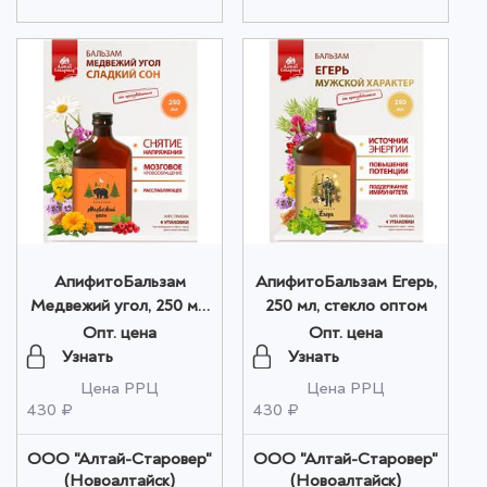
АпифитоБальзам
АпифитоБальзам Егерь,
Медвежий угол, 250 мл,
250 мл, стекло оптом
стекло оптом
Опт. цена
Опт. цена
Узнать
Узнать
Цена РРЦ
Цена РРЦ
430 ₽
430 ₽
ООО "Алтай-Старовер"
ООО "Алтай-Старовер"
(Новоалтайск)
(Новоалтайск)