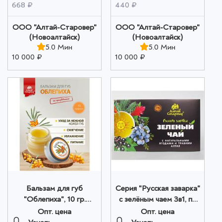
668 ₽
440 ₽
ООО "Алтай-Старовер"
ООО "Алтай-Старовер"
(Новоалтайск)
(Новоалтайск)
5.0 Мин
5.0 Мин
10 000 ₽
10 000 ₽
Бальзам для губ
Серия "Русская заварка"
"Облепиха", 10 гр.
с зелёным чаем 3в1, по
оптом
25 ф./пакетов по 1,5 г
Опт. цена
Опт. цена
оптом