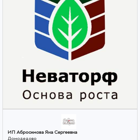
ИП Абросимова Яна Сергеевна
Домодедово