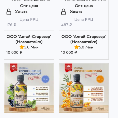
кишечный), 40 гр. оптом
500 мг оптом
Опт. цена
Опт. цена
Узнать
Узнать
Цена РРЦ
Цена РРЦ
176 ₽
487 ₽
ООО "Алтай-Старовер"
ООО "Алтай-Старовер"
(Новоалтайск)
(Новоалтайск)
5.0 Мин
5.0 Мин
10 000 ₽
10 000 ₽