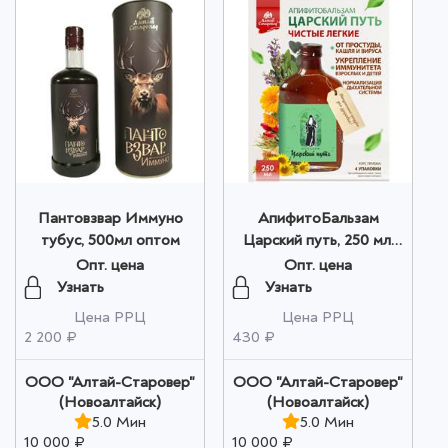
Пантовзвар Иммуно
АпифитоБальзам
тубус, 500мл оптом
Царский путь, 250 мл,
стекло оптом
Опт. цена
Опт. цена
Узнать
Узнать
Цена РРЦ
Цена РРЦ
2 200 ₽
430 ₽
ООО "Алтай-Старовер"
ООО "Алтай-Старовер"
(Новоалтайск)
(Новоалтайск)
5.0 Мин
5.0 Мин
10 000 ₽
10 000 ₽