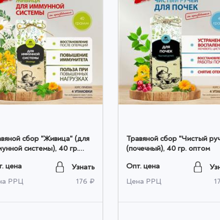
ой сбор "Живица" (для
Травяной сбор "Чистый ручей"
унной системы), 40 гр.
(почечный), 40 гр. оптом
том
. цена
Опт. цена
Узнать
Уз
на РРЦ
176 ₽
Цена РРЦ
1