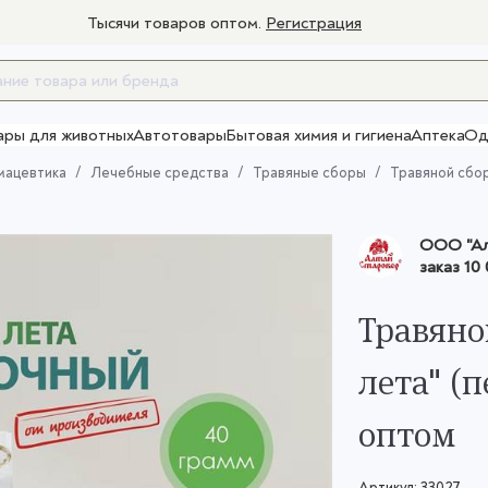
Тысячи товаров оптом.
Регистрация
ары для животных
Автотовары
Бытовая химия и гигиена
Аптека
Од
Товары для взрослых
мацевтика
Лечебные средства
Травяные сборы
Травяной сбор
ООО "Ал
заказ
10 
Травяно
лета" (п
оптом
Артикул:
33027