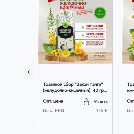
20 фильтр
Травяной сбор "Закон тайги"
Травян
птом
(желудочно-кишечный), 40 гр.
имм
оптом
оп
Опт. цена
Опт
Узнать
Узнать
155 ₽
Цена РРЦ
176 ₽
Це