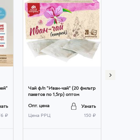
Чай ф/п "Иван-чай" (20 фильтр
Чай ф/п "Р
пакетов по 1,5гр) оптом
пакетов по
Опт. цена
Опт. цена
нать
Узнать
76 ₽
Цена РРЦ
150 ₽
Цена РРЦ