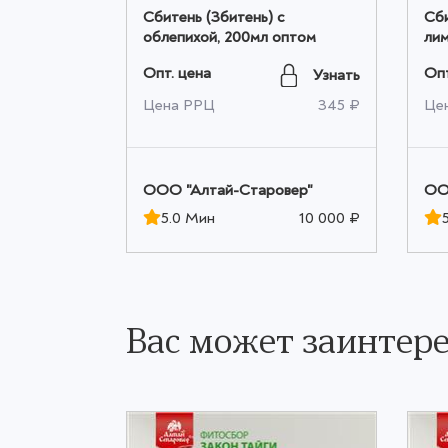
о 250мл
Сбитень (Збитень) с
Сби
облепихой, 200мл оптом
лим
Опт. цена
Опт
Узнать
Узнать
620 ₽
Цена РРЦ
345 ₽
Це
вер"
ООО "Алтай-Старовер"
ОО
10 000 ₽
5.0 Мин
10 000 ₽
Вас может заинтере