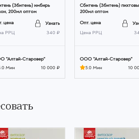
тень (Збитень) имбирь
Сбитень (Збитень) пихтовы
он, 200мл оптом
200мл оптом
. цена
Опт. цена
Узнать
Уз
на РРЦ
340 ₽
Цена РРЦ
3
О "Алтай-Старовер"
ООО "Алтай-Старовер"
5.0 Мин
10 000 ₽
5.0 Мин
10 0
совать