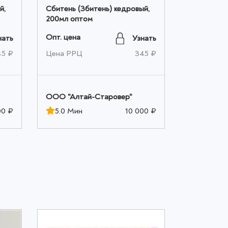
й,
Сбитень (Збитень) кедровый,
АпифитоБа
200мл оптом
путь, 250 
Опт. цена
Опт. цена
нать
Узнать
45 ₽
Цена РРЦ
345 ₽
Цена РРЦ
ООО "Алтай-Старовер"
ООО "Алта
00 ₽
5.0 Мин
10 000 ₽
5.0 Мин