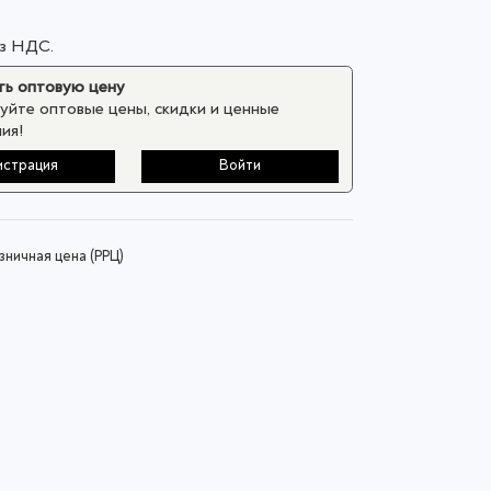
ез НДС.
ь оптовую цену
уйте оптовые цены, скидки и ценные
ия!
истрация
Войти
ничная цена (РРЦ)