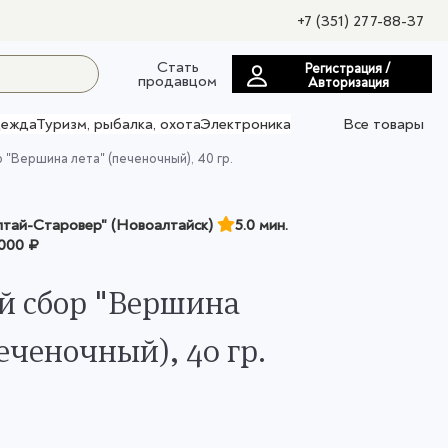
+7 (351) 277-88-37
Стать
Регистрация /
продавцом
Авторизация
ежда
Туризм, рыбалка, охота
Электроника
Все товары
 "Вершина лета" (печеночный), 40 гр.
тай-Старовер" (Новоалтайск)
5.0 мин.
000 ₽
й сбор "Вершина
еченочный), 40 гр.