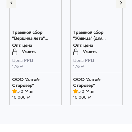
Травяной сбор
Травяной сбор
"Вершина лета"
"Живица" (для
(печеночный), 40 гр.
иммунной системы),
Опт. цена
Опт. цена
оптом
40 гр. оптом
Узнать
Узнать
Цена РРЦ
Цена РРЦ
176 ₽
176 ₽
ООО "Алтай-
ООО "Алтай-
Старовер"
Старовер"
5.0 Мин
5.0 Мин
10 000 ₽
10 000 ₽