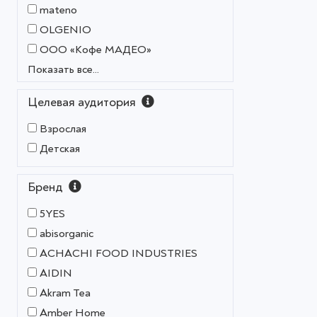
mateno
OLGENIO
OOO «Кофе МАДЕО»
Показать все...
Целевая аудитория
Взрослая
Детская
Бренд
5YES
abisorganic
ACHACHI FOOD INDUSTRIES
AIDIN
Akram Tea
Amber Home