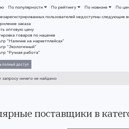
ию
По популярности
По рейтингу
По новизне
По це
незарегистрированных пользователей недоступны следующие в
рмление заказа
ать оптовую цену
тировка товаров по наценке
ьтр "Наличие на маркетплейсах"
ьтр "Экологичный"
ьтр "Ручная работа"
ь полный доступ
 запросу ничего не найдено
ярные поставщики в катег