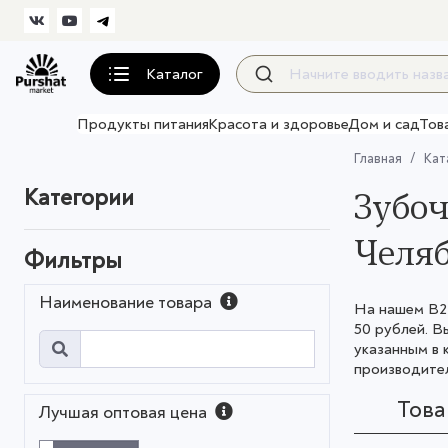
Каталог
Продукты питания
Красота и здоровье
Дом и сад
Тов
Главная
Кат
Категории
Зубоч
Челяб
Фильтры
Наименование товара
На нашем B2B
50 рублей. 
указанным в 
производител
Тов
Лучшая оптовая цена