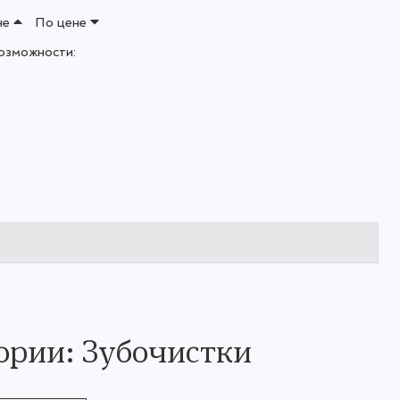
не
По цене
озможности:
ории: Зубочистки