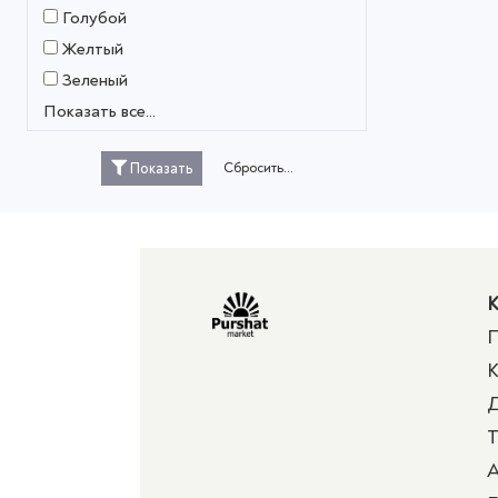
Голубой
Желтый
Зеленый
Показать все...
Сбросить...
Показать
К
П
К
Д
Т
А