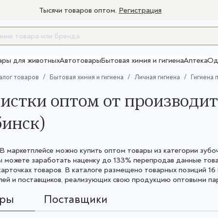
Тысячи товаров оптом.
Регистрация
ары для животных
Автотовары
Бытовая химия и гигиена
Аптека
Од
Товары для взрослых
алог товаров
Бытовая химия и гигиена
Личная гигиена
Гигиена 
истки оптом от производит
инск)
 маркетплейсе можно купить оптом товары из категории зубочи
Вы можете заработать наценку до 133% перепродав данные то
карточках товаров. В каталоге размещено товарных позиций 1
ей и поставщиков, реализующих свою продукцию оптовыми парт
ары
Поставщики