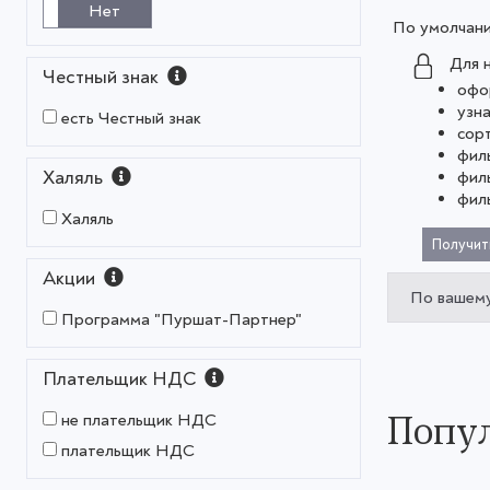
Нет
По умолчан
Для 
Честный знак
офо
узн
есть Честный знак
сор
фил
Халяль
фил
фил
Халяль
Получит
Акции
По вашему
Программа "Пуршат-Партнер"
Плательщик НДС
Попул
не плательщик НДС
плательщик НДС