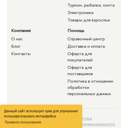
Туризм, рыбалка, охота
Электроника
Товары для взрослых
Компания
Помощь
О нас
Справочный центр
Блог
Доставка и оплата
Контакты
Оферта для
покупателей
Оферта для
поставщиков
Политика в отношении
обработки
персональных данных
Данный сайт использует куки для улучшения
пользовательского интерфейса
©2026 purshat.market. Все
Политика
Правила пользования
права защищены
конфиденциальности