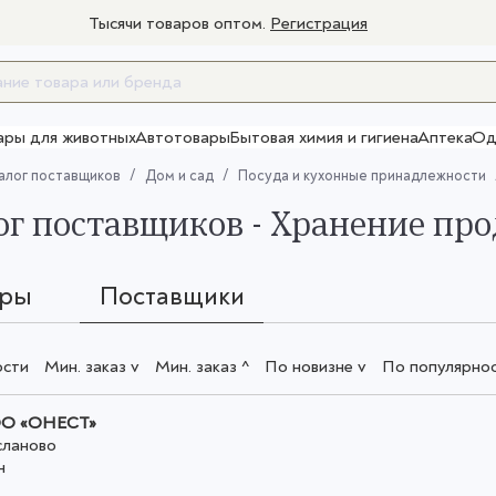
Тысячи товаров оптом.
Регистрация
ары для животных
Автотовары
Бытовая химия и гигиена
Аптека
Од
Товары для взрослых
алог поставщиков
Дом и сад
Посуда и кухонные принадлежности
ог поставщиков - Хранение пр
ары
Поставщики
ости
Мин. заказ v
Мин. заказ ^
По новизне v
По популярнос
О «ОНЕСТ»
сланово
н