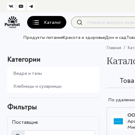
Каталог
Продукты питания
Красота и здоровье
Дом и сад
Тов
Главная
Кат
Катал
Категории
Ведра и тазы
Тов
Хлебницы и сухарницы
По удаленн
Фильтры
ОО
Ар
Поставщик
Ми