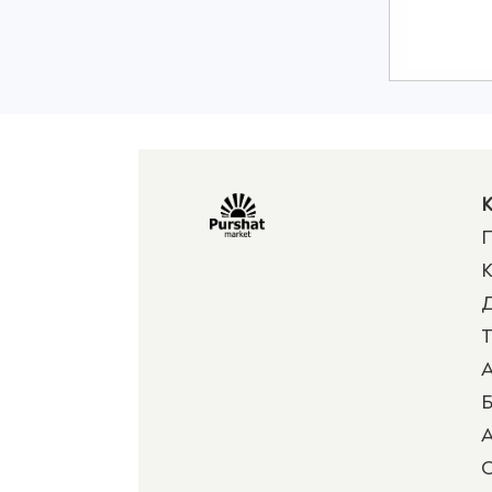
К
П
К
Д
Т
А
Б
А