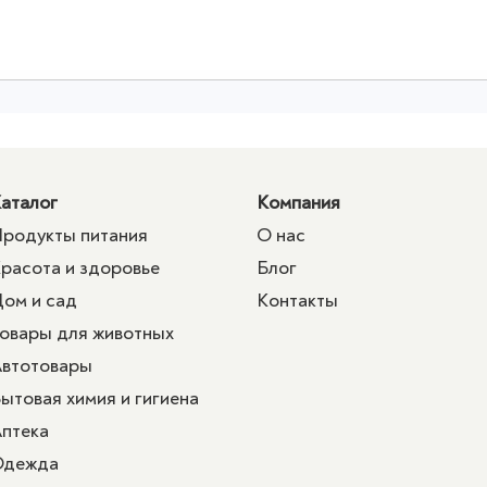
аталог
Компания
родукты питания
О нас
расота и здоровье
Блог
ом и сад
Контакты
овары для животных
втотовары
ытовая химия и гигиена
птека
Одежда