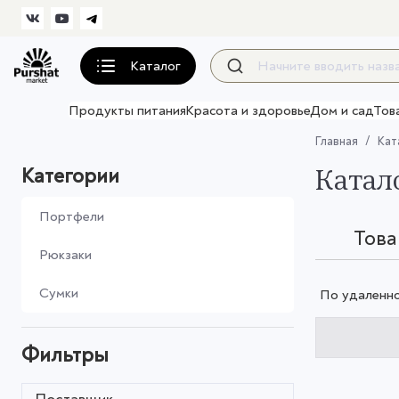
Каталог
Продукты питания
Красота и здоровье
Дом и сад
Тов
Главная
Кат
Катал
Категории
Портфели
Тов
Рюкзаки
Сумки
По удаленн
Фильтры