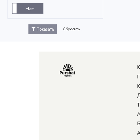
Нет
Сбросить...
Показать
К
П
К
Д
Т
А
Б
А