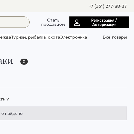
+7 (351) 277-88-37
Стать
Регистрация /
продавцом
Авторизация
ежда
Туризм, рыбалка, охота
Электроника
Все товары
аки
0
ти v
не найдено