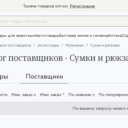
Тысячи товаров оптом.
Регистрация
ары для животных
Автотовары
Бытовая химия и гигиена
Аптека
Од
Товары для взрослых
алог поставщиков
Аксессуары
Мужчинам
Сумки и рюкзаки
ог поставщиков - Сумки и рюкз
ары
Поставщики
ости
Мин. заказ v
Мин. заказ ^
По новизне v
По популярнос
По вашему запросу ничего 