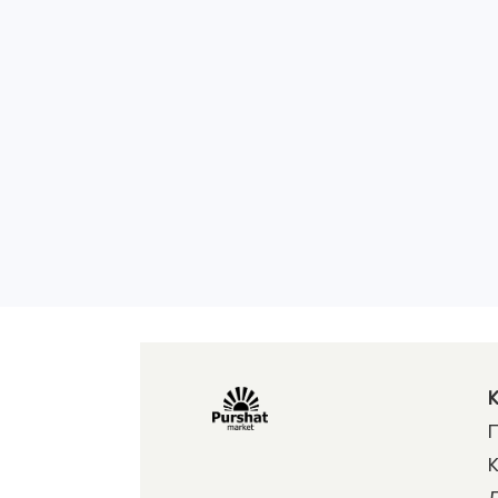
К
П
К