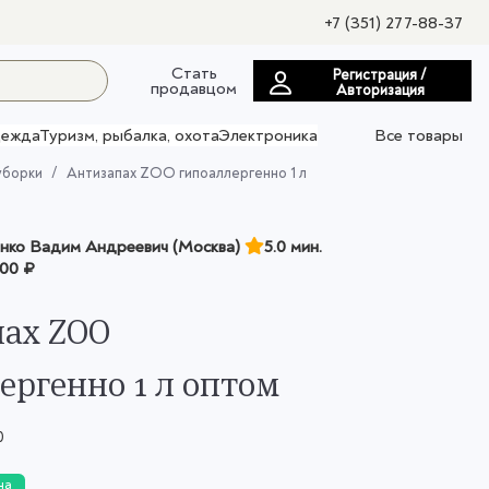
+7 (351) 277-88-37
Стать
Регистрация /
продавцом
Авторизация
ежда
Туризм, рыбалка, охота
Электроника
Все товары
уборки
Антизапах ZOO гипоаллергенно 1 л
нко Вадим Андреевич (Москва)
5.0 мин.
00 ₽
ах ZOO
ергенно 1 л оптом
0
на