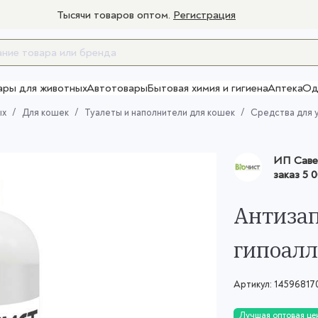
Тысячи товаров оптом.
Регистрация
ары для животных
Автотовары
Бытовая химия и гигиена
Аптека
Од
Товары для взрослых
ых
Для кошек
Туалеты и наполнители для кошек
Средства для 
ИП Саве
заказ
5 0
Антизап
гипоалл
Артикул:
14596817
Лучшая оптовая це