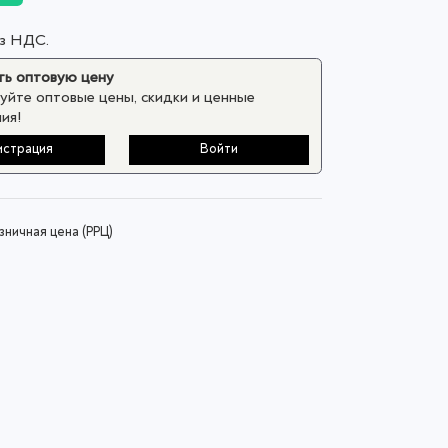
ез НДС.
ь оптовую цену
уйте оптовые цены, скидки и ценные
ия!
истрация
Войти
ничная цена (РРЦ)