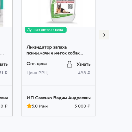
Лучшая оптовая цена
Лучшая опто
Ликвидатор запаха
л
псины,мочи и меток собак
Опт. цена
500мл оптом
Опт. цена
нать
Узнать
Цена РРЦ
71 ₽
Цена РРЦ
438 ₽
ИП Савенк
евич
ИП Савенко Вадим Андреевич
5.0 Мин
00 ₽
5.0 Мин
5 000 ₽