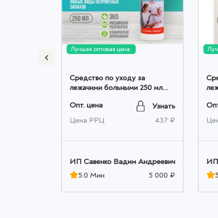
Лучшая оптовая цена
Луч
 мл оптом
Средство по уходу за
Сре
лежачими больными 250 мл
леж
Узнать
оптом
Опт. цена
Опт
Узнать
432 ₽
Цена РРЦ
437 ₽
Це
 Андреевич
ИП Савенко Вадим Андреевич
ИП
5 000 ₽
5.0 Мин
5 000 ₽