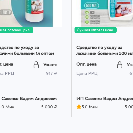
шая оптовая цена
Лучшая оптовая цена
дство по уходу за
Средство по уходу за
ачими больными 1л оптом
лежачими больными 500 м
оптом
. цена
Опт. цена
Узнать
Уз
на РРЦ
917 ₽
Цена РРЦ
6
 Савенко Вадим Андреевич
ИП Савенко Вадим Андре
5.0 Мин
5 000 ₽
5.0 Мин
5 0