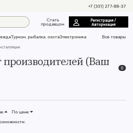
+7 (351) 277-88-37
Стать
Регистрация /
продавцом
Авторизация
ежда
Туризм, рыбалка, охота
Электроника
Все товары
инсталляции
т производителей (Ваш
0
не
По цене
озможности: