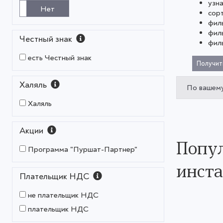
узн
Нет
сор
фил
фил
Честный знак
фил
есть Честный знак
Получит
Халяль
По вашему
Халяль
Акции
Попул
Программа "Пуршат-Партнер"
инст
Плательщик НДС
не плательщик НДС
плательщик НДС