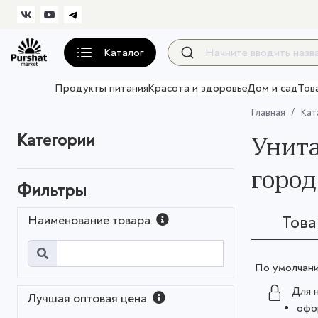
Каталог
Продукты питания
Красота и здоровье
Дом и сад
Тов
Главная
Кат
Категории
Унита
город
Фильтры
Наименование товара
Тов
По умолчан
Для 
Лучшая оптовая цена
офо