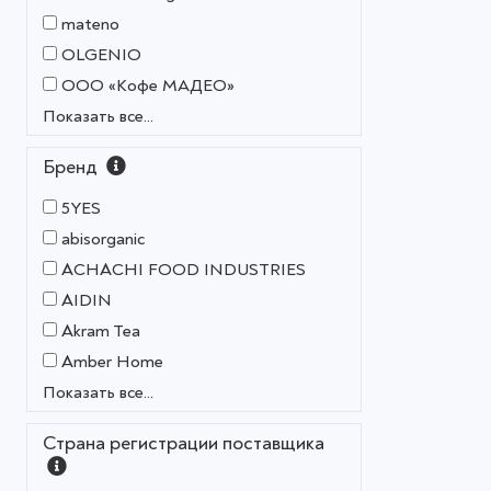
mateno
OLGENIO
OOO «Кофе МАДЕО»
Показать все...
Бренд
5YES
abisorganic
ACHACHI FOOD INDUSTRIES
AIDIN
Akram Tea
Amber Home
Показать все...
Страна регистрации поставщика