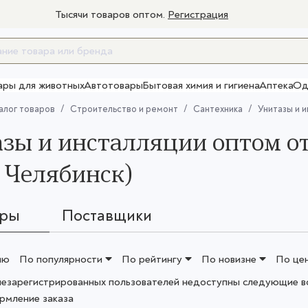
Тысячи товаров оптом.
Регистрация
ары для животных
Автотовары
Бытовая химия и гигиена
Аптека
Од
Товары для взрослых
алог товаров
Строительство и ремонт
Сантехника
Унитазы и 
зы и инсталляции оптом о
 Челябинск)
ары
Поставщики
ию
По популярности
По рейтингу
По новизне
По це
незарегистрированных пользователей недоступны следующие в
рмление заказа