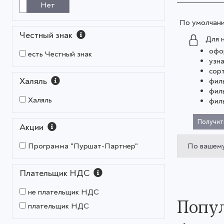
Нет
По умолчан
Честный знак
Для 
офо
есть Честный знак
узн
сор
Халяль
фил
фил
Халяль
фил
Получит
Акции
По вашему
Программа "Пуршат-Партнер"
Плательщик НДС
не плательщик НДС
Попул
плательщик НДС