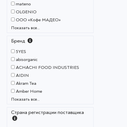
mateno
OLGENIO
OOO «Кофе МАДЕО»
Показать все...
Бренд
5YES
abisorganic
ACHACHI FOOD INDUSTRIES
AIDIN
Akram Tea
Amber Home
Показать все...
Страна регистрации поставщика