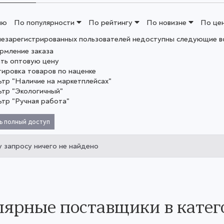
ию
По популярности
По рейтингу
По новизне
По це
незарегистрированных пользователей недоступны следующие в
рмление заказа
ать оптовую цену
тировка товаров по наценке
ьтр "Наличие на маркетплейсах"
ьтр "Экологичный"
ьтр "Ручная работа"
ь полный доступ
 запросу ничего не найдено
ярные поставщики в катег