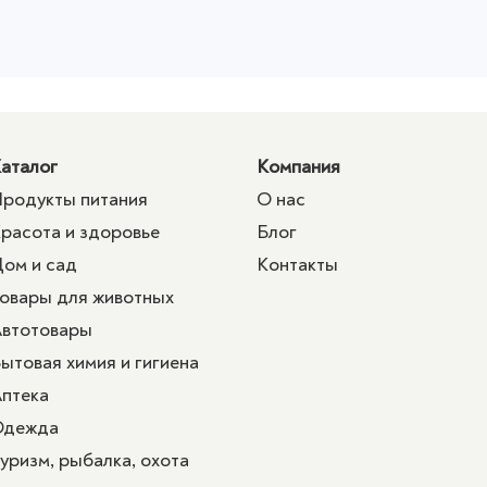
аталог
Компания
родукты питания
О нас
расота и здоровье
Блог
ом и сад
Контакты
овары для животных
втотовары
ытовая химия и гигиена
птека
Одежда
уризм, рыбалка, охота