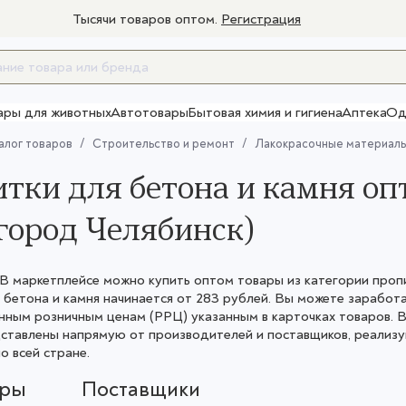
Тысячи товаров оптом.
Регистрация
ары для животных
Автотовары
Бытовая химия и гигиена
Аптека
Од
Товары для взрослых
алог товаров
Строительство и ремонт
Лакокрасочные материал
тки для бетона и камня оп
город Челябинск)
 маркетплейсе можно купить оптом товары из категории пропит
 бетона и камня начинается от 283 рублей. Вы можете зарабо
ным розничным ценам (РРЦ) указанным в карточках товаров. В
дставлены напрямую от производителей и поставщиков, реализ
о всей стране.
ары
Поставщики