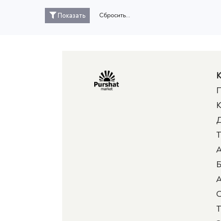
Сбросить...
Показать
К
П
К
Д
Т
А
Б
А
Т