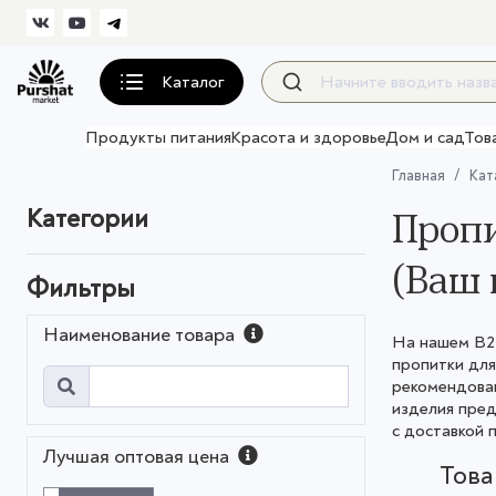
Каталог
Продукты питания
Красота и здоровье
Дом и сад
Тов
Главная
Кат
Категории
Пропи
(Ваш 
Фильтры
Наименование товара
На нашем B2B
пропитки для
рекомендован
изделия пре
с доставкой п
Лучшая оптовая цена
Тов