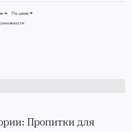
не
По цене
озможности:
ории: Пропитки для