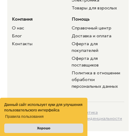
Электроника
Товары для взрослых
Компания
Помощь
О нас
Справочный центр
Блог
Доставка и оплата
Контакты
Оферта для
покупателей
Оферта для
поставщиков
Политика в отношении
обработки
персональных данных
Данный сайт использует куки для улучшения
пользовательского интерфейса
©2026 purshat.market. Все
Политика
Правила пользования
права защищены
конфиденциальности
Хорошо