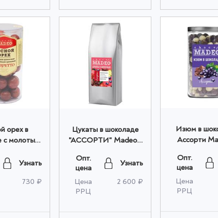
Изюм в шок
й орех в
Цукаты в шоколаде
Ассорти M
 с молотым
"АССОРТИ" Madeo™
0,600 кг банк
АМАРЕТТО"
1,000кг оптом
Опт.
Опт.
 0,150 кг
Узнать
Узнать
цена
цена
а) оптом
Цена
730 ₽
Цена
2 600 ₽
РРЦ
РРЦ