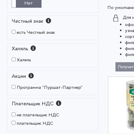
Нет
По умолчан
Для 
Честный знак
офо
узн
есть Честный знак
сор
фил
Халяль
фил
фил
Халяль
Получит
Акции
Программа "Пуршат-Партнер"
Плательщик НДС
не плательщик НДС
плательщик НДС