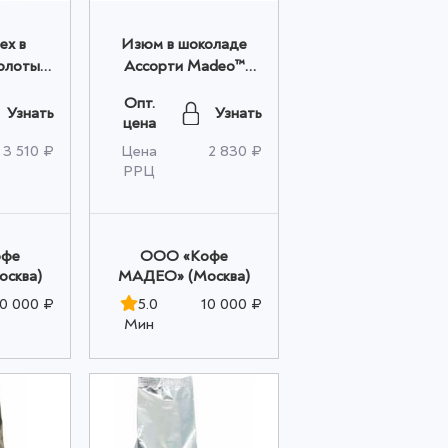
ех в
Изюм в шоколаде
молотым
Ассорти Madeo™
ЧИНО"
1,000 кг оптом
Опт.
00 кг
Узнать
Узнать
цена
3 510 ₽
Цена
2 830 ₽
РРЦ
офе
OOO «Кофе
сква)
МАДЕО» (Москва)
10 000 ₽
5.0
10 000 ₽
Мин