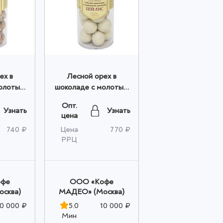
ех в
Лесной орех в
молотым
шоколаде с молотым
ЧИНО"
кофе "БЕЙЛИС"
Опт.
50 кг
Madeo™ 0,150 кг
Узнать
Узнать
цена
птом
(банка) оптом
740 ₽
Цена
770 ₽
РРЦ
офе
OOO «Кофе
сква)
МАДЕО» (Москва)
10 000 ₽
5.0
10 000 ₽
Мин