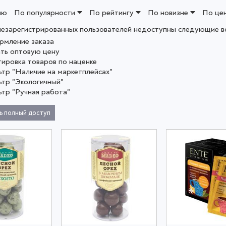
ию
По популярности
По рейтингу
По новизне
По це
незарегистрированных пользователей недоступны следующие в
рмление заказа
ать оптовую цену
тировка товаров по наценке
ьтр "Наличие на маркетплейсах"
ьтр "Экологичный"
ьтр "Ручная работа"
ь полный доступ