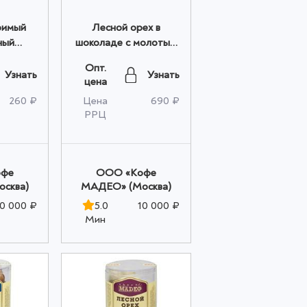
римый
Лесной орех в
ный
шоколаде с молотым
ь с
кофе "ТИРАМИСУ"
Опт.
чёрный)
Madeo™ 0,150 кг
Узнать
Узнать
цена
ом
(банка) оптом
260 ₽
Цена
690 ₽
РРЦ
офе
OOO «Кофе
сква)
МАДЕО» (Москва)
10 000 ₽
5.0
10 000 ₽
Мин