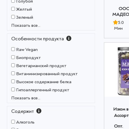
Голубой
OOO
Желтый
МАДЕО»
Зеленый
5.0
Показать все...
Мин
Особенности продукта
Raw Vegan
Биопродукт
Вегетарианский продукт
Витаминизированный продукт
Высокое содержание белка
Гипоаллергенный продукт
Показать все...
Изюм в
Содержит
Ассорт
0,200 кг
Алкоголь
Опт.