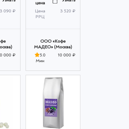
цена
оптом
3 090 ₽
Цена
3 520 ₽
РРЦ
офе
OOO «Кофе
сква)
МАДЕО» (Москва)
10 000 ₽
5.0
10 000 ₽
Мин