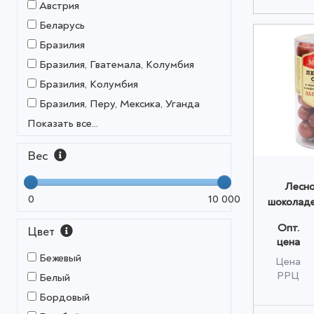
Австрия
Беларусь
Бразилия
Бразилия, Гватемала, Колумбия
Бразилия, Колумбия
Бразилия, Перу, Мексика, Уганда
Показать все...
Вес
Лесно
0
10 000
шоколаде
кофе "
Опт.
Цвет
Madeo™
цена
(банк
Бежевый
Цена
РРЦ
Белый
Бордовый