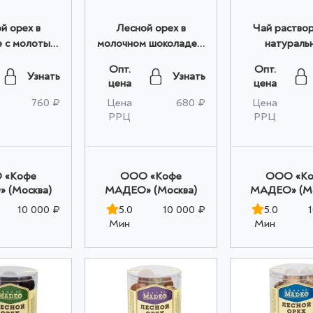
й орех в
Лесной орех в
Чай раство
 с молотым
молочном шоколаде с
натураль
"МОХИТО"
МОЛОТЫМ кофе
Женьшен
Опт.
Опт.
 0,150 кг
Madeo™ 0,150 кг
бергамотом (
Узнать
Узнать
цена
цена
а) оптом
(банка) оптом
120г опт
760 ₽
Цена
680 ₽
Цена
РРЦ
РРЦ
 «Кофе
OOO «Кофе
OOO «К
 (Москва)
МАДЕО» (Москва)
МАДЕО» (Мо
10 000 ₽
5.0
10 000 ₽
5.0
Мин
Мин