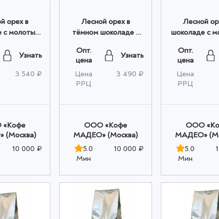
й орех в
Лесной орех в
Лесной ор
 с молотым
тёмном шоколаде с
шоколаде с 
АМАРЕТТО"
МОЛОТЫМ кофе
кофе "КАПУ
Опт.
Опт.
 1,000 кг
Madeo™ 1,000 кг
Madeo™ 1,0
Узнать
Узнать
цена
цена
птом
оптом
оптом
3 540 ₽
Цена
3 490 ₽
Цена
РРЦ
РРЦ
 «Кофе
OOO «Кофе
OOO «К
 (Москва)
МАДЕО» (Москва)
МАДЕО» (Мо
10 000 ₽
5.0
10 000 ₽
5.0
Мин
Мин