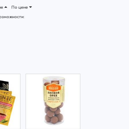
не
По цене
озможности: