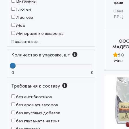
Витамины
цена
Глютен
Цена
РРЦ
Лактоза
Мед
Минеральные вещества
OOO
Показать все...
МАДЕО»
Количество в упаковке, шт
5.0
Мин
0
0
Требования к составу
без антибиотиков
без ароматизаторов
без вкусовых добавок
без глутамата натрия