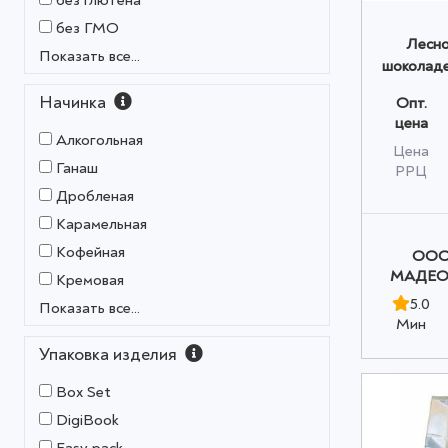
без глютена
без ГМО
Лесно
Показать все...
шоколаде
кофе "
Начинка
Опт.
Madeo™
цена
о
Алкогольная
Цена
Ганаш
РРЦ
Дробленая
Карамельная
Кофейная
OOO
МАДЕО»
Кремовая
5.0
Показать все...
Мин
Упаковка изделия
Box Set
DigiBook