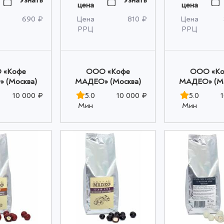
цена
цена
оптом
690 ₽
Цена
810 ₽
Цена
РРЦ
РРЦ
 «Кофе
OOO «Кофе
OOO «К
 (Москва)
МАДЕО» (Москва)
МАДЕО» (Мо
10 000 ₽
5.0
10 000 ₽
5.0
Мин
Мин