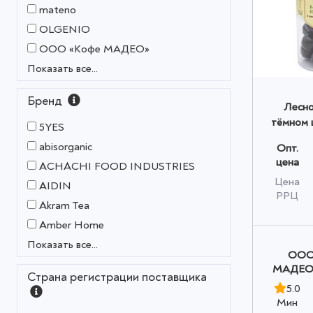
mateno
OLGENIO
OOO «Кофе МАДЕО»
Показать все...
Бренд
Лесно
тёмном 
5YES
МОЛОТ
abisorganic
Опт.
Madeo™
цена
ACHACHI FOOD INDUSTRIES
(банк
Цена
AIDIN
РРЦ
Akram Tea
Amber Home
Показать все...
OOO
МАДЕО»
Страна регистрации поставщика
5.0
Мин