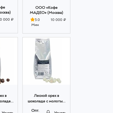
офе
OOO «Кофе
сква)
МАДЕО» (Москва)
10 000 ₽
5.0
10 000 ₽
Мин
ех в
Лесной орех в
оладе с
шоколаде с молотым
кофе
кофе "БЕЙЛИС"
Опт.
00 кг
Madeo™ 1,000 кг
Узнать
Узнать