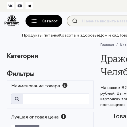
Каталог
Продукты питания
Красота и здоровье
Дом и сад
Тов
Главная
Кат
Категории
Драже
Челяб
Фильтры
Наименование товара
На нашем B2B
рублей. Вы 
карточках то
поставщиков,
Тов
Лучшая оптовая цена