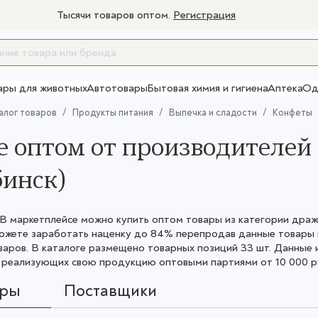
Тысячи товаров оптом.
Регистрация
ары для животных
Автотовары
Бытовая химия и гигиена
Аптека
Од
Товары для взрослых
алог товаров
Продукты питания
Выпечка и сладости
Конфеты
 оптом от производителей 
инск)
 маркетплейсе можно купить оптом товары из категории драже.
можете заработать наценку до 84% перепродав данные товары
варов. В каталоге размещено товарных позиций 33 шт. Данные
 реализующих свою продукцию оптовыми партиями от 10 000 ру
ары
Поставщики