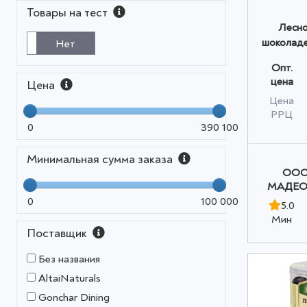
Товары на тест
Лесно
шоколаде
Нет
кофе 
Опт.
Madeo™
цена
Цена
(банк
Цена
РРЦ
0
390 100
Минимальная сумма заказа
OOO
МАДЕО»
0
100 000
5.0
Мин
Поставщик
Без названия
AltaiNaturals
Gonchar Dining