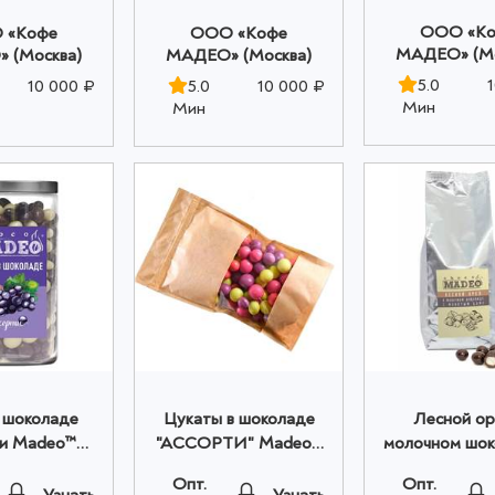
OOO «К
 «Кофе
OOO «Кофе
МАДЕО» (Мо
 (Москва)
МАДЕО» (Москва)
5.0
10 000 ₽
5.0
10 000 ₽
Мин
Мин
 шоколаде
Цукаты в шоколаде
Лесной ор
и Madeo™
"АССОРТИ" Madeo™
молочном шок
 банка оптом
0,300кг оптом
МОЛОТЫМ 
Опт.
Опт.
Madeo™ 1,0
Узнать
Узнать