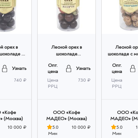
й орех в
Лесной орех в
Лесной ор
шоколаде с
шоколаде
шоколаде с 
ЫМ кофе
"АССОРТИ" Madeo™
кофе "КАПУ
Опт.
Опт.
 0,150 кг
0,150 кг (банка) оптом
Madeo™ 0,1
Узнать
Узнать
цена
цена
а) оптом
(банка) о
740 ₽
Цена
730 ₽
Цена
РРЦ
РРЦ
 «Кофе
OOO «Кофе
OOO «К
 (Москва)
МАДЕО» (Москва)
МАДЕО» (Мо
10 000 ₽
5.0
10 000 ₽
5.0
Мин
Мин