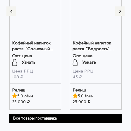
Кофейный напиток
Кофейный напиток
раств. "Солнечный
раств. "Бодрость".
колос". ГОСТ. м/у
ГОСТ цв. пл.. 100гр.
Опт. цена
Опт. цена
250гр. оптом
оптом
Узнать
Узнать
Цена РРЦ
Цена РРЦ
108 ₽
45 ₽
Релиш
Релиш
5.0 Мин
5.0 Мин
25 000 ₽
25 000 ₽
Все товары поставщика