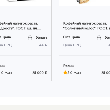
ейный напиток раств.
Кофейный напиток раств.
дрость". ГОСТ. цв. пл..
"Солнечный колос". ГОСТ. 
гр. оптом
пл.. 100гр. оптом
. цена
Опт. цена
Узнать
Уз
на РРЦ
44 ₽
Цена РРЦ
лиш
Релиш
5.0 Мин
25 000 ₽
5.0 Мин
25 0