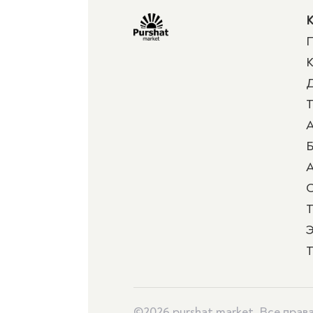
К
П
К
Д
Т
А
Б
А
Т
Э
Т
©2026 purshat.market. Все пра