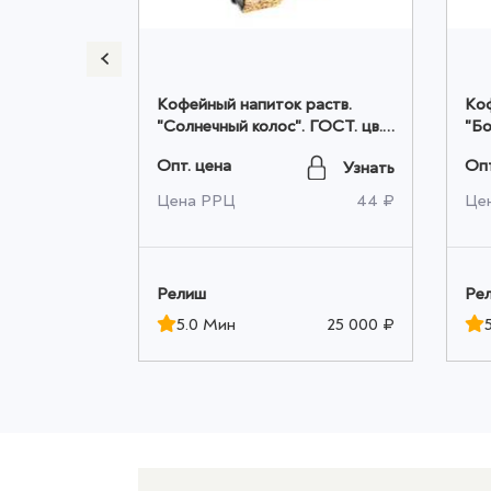
Кофейный напиток раств.
Коф
 колос" м/
"Солнечный колос". ГОСТ. цв.
"Бо
пл.. 100гр. оптом
100
Опт. цена
Опт
Узнать
Узнать
36 ₽
Цена РРЦ
44 ₽
Це
Релиш
Ре
25 000 ₽
5.0 Мин
25 000 ₽