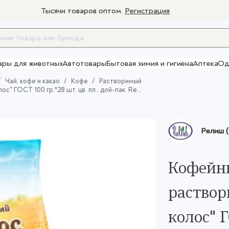
Тысячи товаров оптом.
Регистрация
ары для животных
Автотовары
Бытовая химия и гигиена
Аптека
Од
Товары для взрослых
Чай, кофе и какао
Кофе
Растворимый
ОСТ 100 гр.*28 шт. цв. пл.. дой-пак. Relish
Релиш (
Кофейн
раство
колос" Г