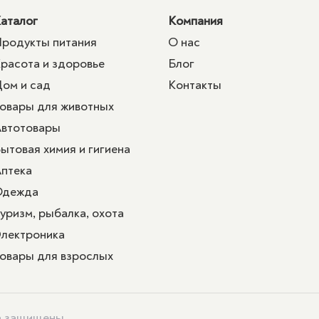
аталог
Компания
родукты питания
О нас
расота и здоровье
Блог
ом и сад
Контакты
овары для животных
втотовары
ытовая химия и гигиена
птека
Одежда
уризм, рыбалка, охота
лектроника
овары для взрослых
ва защищены