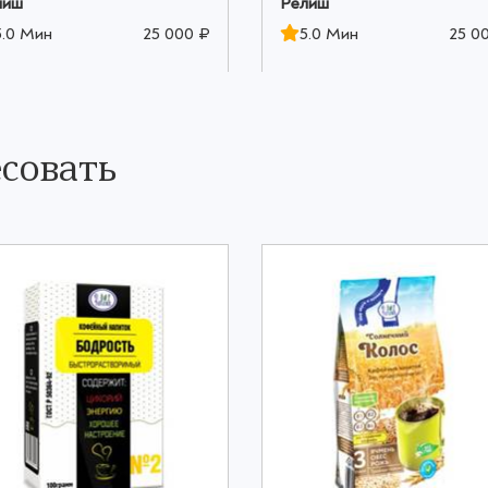
лиш
Релиш
5.0 Мин
25 000 ₽
5.0 Мин
25 0
совать