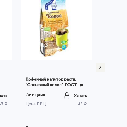
Кофейный напиток раств.
Кофейный 
"Солнечный колос". ГОСТ. цв.
"Бодрость".
пл.. 100гр. оптом
100гр. опт
Опт. цена
Опт. цена
нать
Узнать
45 ₽
Цена РРЦ
45 ₽
Цена РРЦ