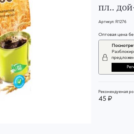
пл.. дой
Артикул:
R1276
Оптовая цена б
Посмотрет
Разблокир
предложен
Рег
Рекомендуемая роз
45 ₽