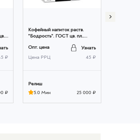
Кофейный напиток раств.
Кофейный 
цв.
"Бодрость". ГОСТ цв. пл..
"Солнечный
100гр. оптом
250гр. опт
Опт. цена
Опт. цена
нать
Узнать
45 ₽
Цена РРЦ
45 ₽
Цена РРЦ
Релиш
Релиш
00 ₽
5.0 Мин
25 000 ₽
5.0 Мин