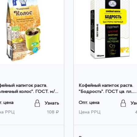
ейный напиток раств.
Кофейный напиток раств.
лнечный колос". ГОСТ. м/у
"Бодрость". ГОСТ цв. пл..
гр. оптом
100гр. оптом
. цена
Опт. цена
Узнать
Уз
на РРЦ
108 ₽
Цена РРЦ