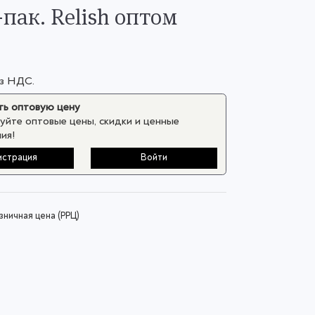
-пак. Relish оптом
ез НДС.
ь оптовую цену
уйте оптовые цены, скидки и ценные
ия!
истрация
Войти
ничная цена (РРЦ)