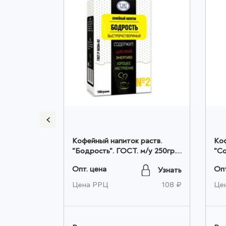
ур. ГОСТ
Кофейный напиток раств.
Коф
 уп. (СТРУЯ) оптом
"Бодрость". ГОСТ. м/у 250гр.
"Со
оптом
250
Опт. цена
Опт
Узнать
Узнать
45 ₽
Цена РРЦ
108 ₽
Це