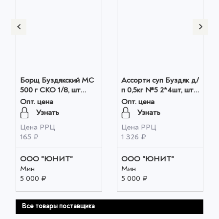
Борщ Буздякский МС
Ассорти суп Буздяк д/
500 г СКО 1/8, шт
п 0,5кг №5 2*4шт, шт
оптом
оптом
Опт. цена
Опт. цена
Узнать
Узнать
Цена РРЦ
Цена РРЦ
165 ₽
1 326 ₽
ООО "ЮНИТ"
ООО "ЮНИТ"
Мин
Мин
5 000 ₽
5 000 ₽
Все товары поставщика