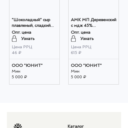
"Шоколадный" сыр
АМК МП Деревенский
плавленый, сладкий
с мдж 45%
г.Тамбов 50 гр.1/24, шт
(Татарстан), кг оптом
Опт. цена
Опт. цена
оптом
Узнать
Узнать
Цена РРЦ
Цена РРЦ
46 ₽
615 ₽
ООО "ЮНИТ"
ООО "ЮНИТ"
Мин
Мин
5 000 ₽
5 000 ₽
Каталог