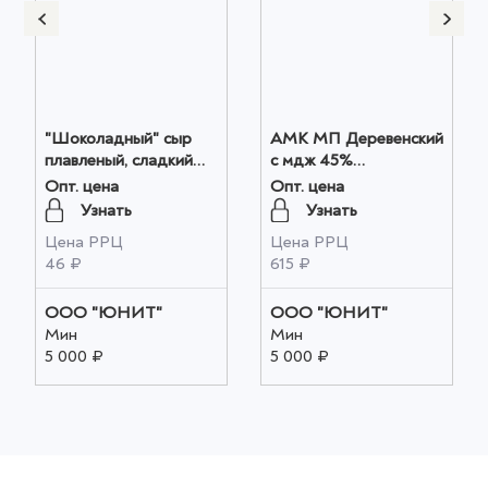
"Шоколадный" сыр
АМК МП Деревенский
плавленый, сладкий
с мдж 45%
г.Тамбов 50 гр.1/24, шт
(Татарстан), кг оптом
Опт. цена
Опт. цена
оптом
Узнать
Узнать
Цена РРЦ
Цена РРЦ
46 ₽
615 ₽
ООО "ЮНИТ"
ООО "ЮНИТ"
Мин
Мин
5 000 ₽
5 000 ₽