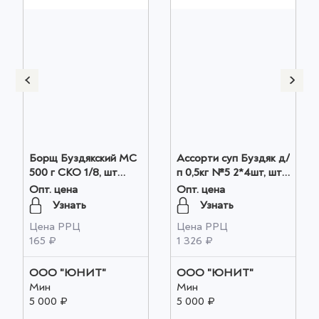
Борщ Буздякский МС
Ассорти суп Буздяк д/
500 г СКО 1/8, шт
п 0,5кг №5 2*4шт, шт
оптом
оптом
Опт. цена
Опт. цена
Узнать
Узнать
Цена РРЦ
Цена РРЦ
165 ₽
1 326 ₽
ООО "ЮНИТ"
ООО "ЮНИТ"
Мин
Мин
5 000 ₽
5 000 ₽