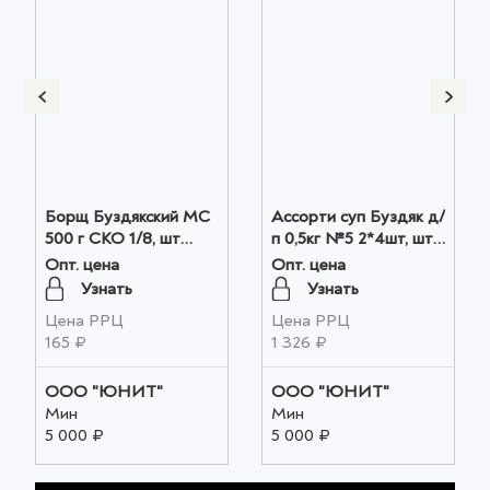
Борщ Буздякский МС
Ассорти суп Буздяк д/
500 г СКО 1/8, шт
п 0,5кг №5 2*4шт, шт
оптом
оптом
Опт. цена
Опт. цена
Узнать
Узнать
Цена РРЦ
Цена РРЦ
165 ₽
1 326 ₽
ООО "ЮНИТ"
ООО "ЮНИТ"
Мин
Мин
5 000 ₽
5 000 ₽