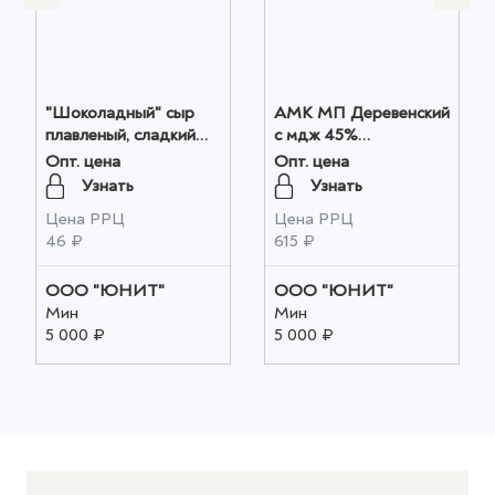
"Шоколадный" сыр
АМК МП Деревенский
плавленый, сладкий
с мдж 45%
г.Тамбов 50 гр.1/24, шт
(Татарстан), кг оптом
Опт. цена
Опт. цена
оптом
Узнать
Узнать
Цена РРЦ
Цена РРЦ
46 ₽
615 ₽
ООО "ЮНИТ"
ООО "ЮНИТ"
Мин
Мин
5 000 ₽
5 000 ₽