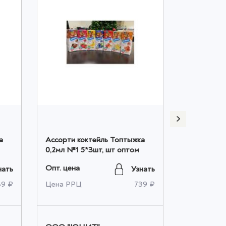
а
Ассорти коктейль Топтыжка
Ассорти к
0,2мл №1 5*3шт, шт оптом
речка 0,2м
оптом
Опт. цена
Опт. цена
нать
Узнать
39 ₽
Цена РРЦ
739 ₽
Цена РРЦ