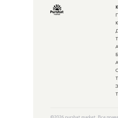
К
П
К
Д
Т
А
Б
А
Т
Э
Т
©2026 purshat.market. Все пра