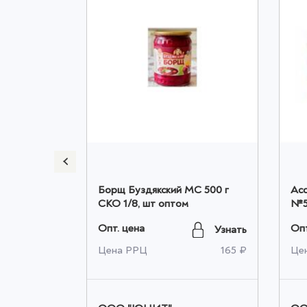
 ЦЕЛЫЕ
Борщ Буздякский МС 500 г
Асс
 ж/б
СКО 1/8, шт оптом
№5
оптом
Опт. цена
Опт
Узнать
Узнать
921 ₽
Цена РРЦ
165 ₽
Це