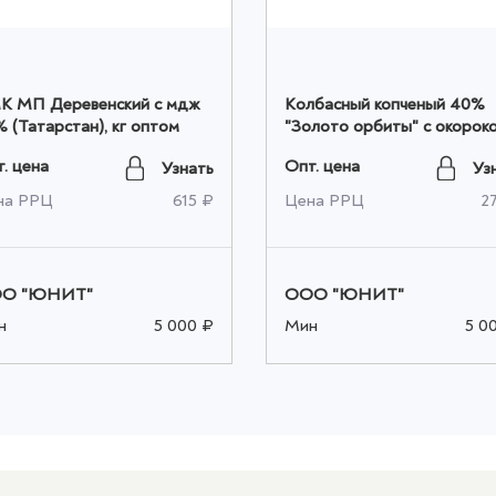
К МП Деревенский с мдж
Колбасный копченый 40%
 (Татарстан), кг оптом
"Золото орбиты" с окороком
300 гр 1/6, шт оптом
. цена
Опт. цена
Узнать
Уз
на РРЦ
615 ₽
Цена РРЦ
2
О "ЮНИТ"
ООО "ЮНИТ"
н
5 000 ₽
Мин
5 0