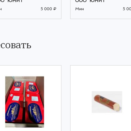
О "ЮНИТ"
ООО "ЮНИТ"
н
5 000 ₽
Мин
5 0
совать