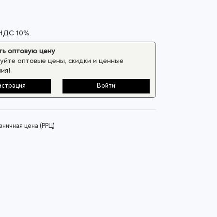
 НДС 10%.
ь оптовую цену
уйте оптовые цены, скидки и ценные
ия!
истрация
Войти
ничная цена (РРЦ)