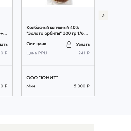
Колбасный копченый 40%
Колбасный
"Золото орбиты" 300 гр 1/6,
"Золото Ор
шт оптом
шт оптом
Опт. цена
Опт. цена
нать
Узнать
70 ₽
Цена РРЦ
241 ₽
Цена РРЦ
ООО "ЮНИТ"
ООО "ЮН
00 ₽
Мин
5 000 ₽
Мин