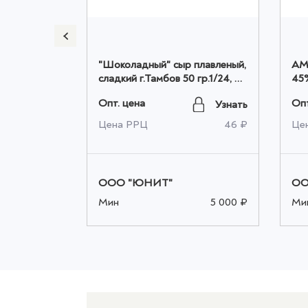
"Шоколадный" сыр плавленый,
АМ
 50% ТМ
сладкий г.Тамбов 50 гр.1/24, шт
45%
 20%)1,5-
оптом
Опт. цена
Опт
Узнать
Узнать
854 ₽
Цена РРЦ
46 ₽
Це
ООО "ЮНИТ"
ОО
5 000 ₽
Мин
5 000 ₽
Ми