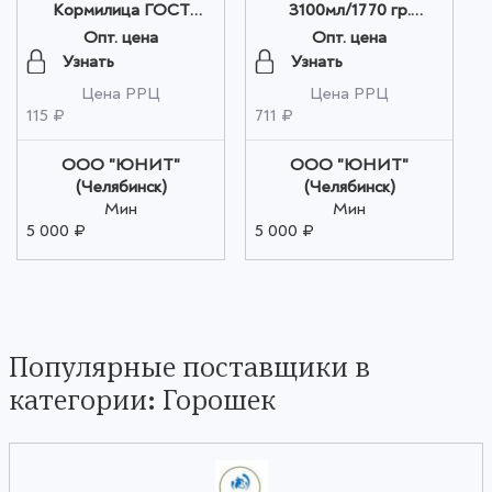
Кормилица ГОСТ
3100мл/1770 гр.
425мл/272 гр. ж/б 1/12
Овощной край ГОСТ ж/
Опт. цена
Опт. цена
Кубань, шт оптом
б 1/2 Кубань, шт оптом
Узнать
Узнать
Цена РРЦ
Цена РРЦ
115 ₽
711 ₽
ООО "ЮНИТ"
ООО "ЮНИТ"
(Челябинск)
(Челябинск)
Мин
Мин
5 000 ₽
5 000 ₽
Популярные поставщики в
категории: Горошек