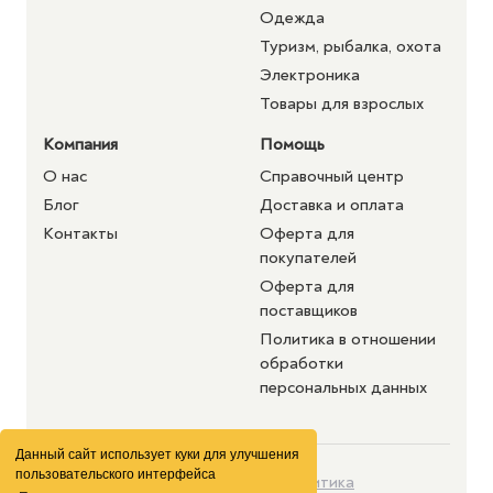
Одежда
Туризм, рыбалка, охота
Электроника
Товары для взрослых
Компания
Помощь
О нас
Справочный центр
Блог
Доставка и оплата
Контакты
Оферта для
покупателей
Оферта для
поставщиков
Политика в отношении
обработки
персональных данных
Данный сайт использует куки для улучшения
пользовательского интерфейса
©2026 purshat.market. Все
Политика