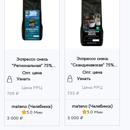
Эспрессо смесь
Эспрессо смесь
"Скандинавская" 75%
"Региональная" 75%
арабика 25% робуст
арабика 25% робуста
Опт. цена
Опт. цена
250 гр оптом
250 гр оптом
Узнать
Узнать
Цена РРЦ
Цена РРЦ
733 ₽
709 ₽
mateno (Челябинск)
mateno (Челябинск)
5.0 Мин
5.0 Мин
3 000 ₽
3 000 ₽