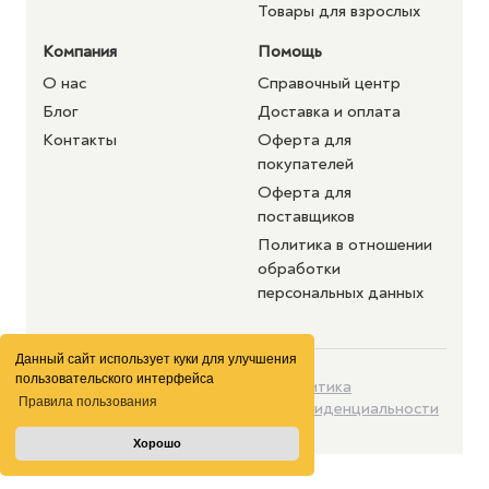
Товары для взрослых
Компания
Помощь
О нас
Справочный центр
Блог
Доставка и оплата
Контакты
Оферта для
покупателей
Оферта для
поставщиков
Политика в отношении
обработки
персональных данных
Данный сайт использует куки для улучшения
пользовательского интерфейса
©2026 purshat.market. Все
Политика
Правила пользования
права защищены
конфиденциальности
Хорошо