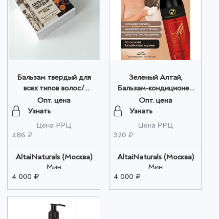
Бальзам твердый для
Зеленый Алтай,
всех типов волос/
Бальзам-кондиционер
МУМИЕ ОБЛЕПИХА,
для волос с мумиё
Опт. цена
Опт. цена
40 гр. оптом
280мл оптом
Узнать
Узнать
Цена РРЦ
Цена РРЦ
486 ₽
320 ₽
AltaiNaturals (Москва)
AltaiNaturals (Москва)
Мин
Мин
4 000 ₽
4 000 ₽