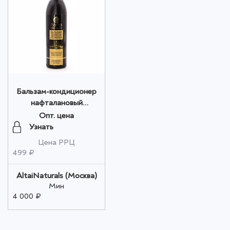
Бальзам-кондиционер
нафталановый
"Псорифит"280 мл.
Опт. цена
оптом
Узнать
Цена РРЦ
499 ₽
AltaiNaturals (Москва)
Мин
4 000 ₽