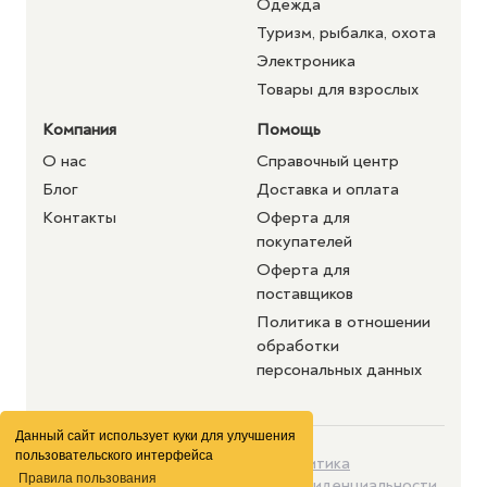
Одежда
Туризм, рыбалка, охота
Электроника
Товары для взрослых
Компания
Помощь
О нас
Справочный центр
Блог
Доставка и оплата
Контакты
Оферта для
покупателей
Оферта для
поставщиков
Политика в отношении
обработки
персональных данных
Данный сайт использует куки для улучшения
пользовательского интерфейса
©2026 purshat.market. Все
Политика
Правила пользования
права защищены
конфиденциальности