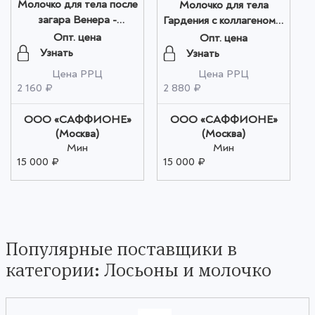
Молочко для тела после
Молочко для тела
загара Венера -
Гардения с коллагеном и
Nostrum Body Milk
гиалурновой кислотой -
Опт. цена
Опт. цена
Venus 300 мл оптом
M-B Body Milk Gardenia
Узнать
Узнать
350 мл оптом
Цена РРЦ
Цена РРЦ
2 160 ₽
2 880 ₽
ООО «САФФИОНЕ»
ООО «САФФИОНЕ»
(Москва)
(Москва)
Мин
Мин
15 000 ₽
15 000 ₽
Популярные поставщики в
категории: Лосьоны и молочко