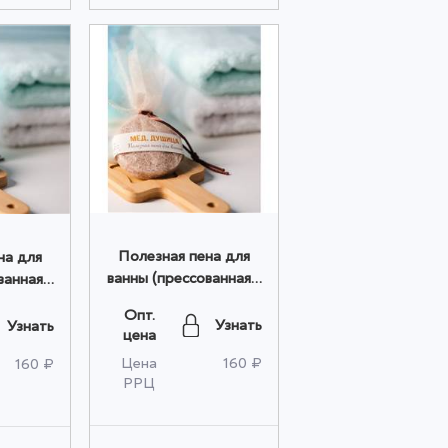
Полезная пена для
на для
ванны (прессованная)/
ванная)/
мед-душица 50гр
 50гр
Опт.
оптом
Узнать
Узнать
цена
Цена
160 ₽
160 ₽
РРЦ