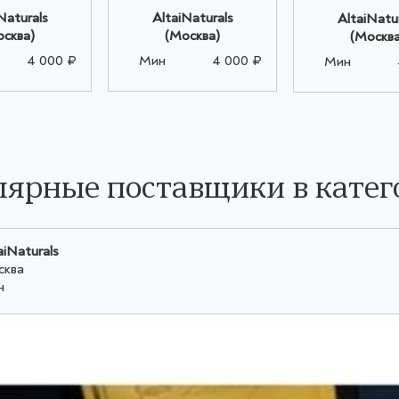
Naturals
AltaiNaturals
AltaiNatu
осква)
(Москва)
(Москва
4 000 ₽
Мин
4 000 ₽
Мин
ярные поставщики в катег
aiNaturals
сква
н