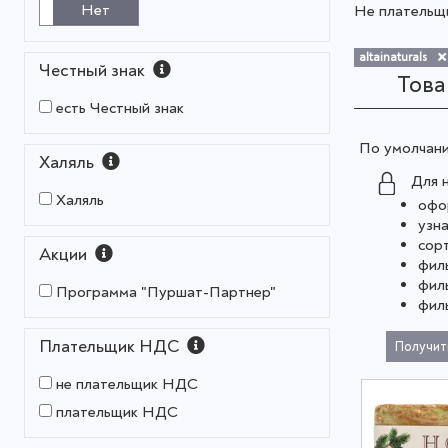
Нет
Не платель
altainaturals
Честный знак
Тов
есть Честный знак
По умолчан
Халяль
Для 
Халяль
офо
узн
сор
Акции
фил
фил
Программа "Пуршат-Партнер"
фил
Плательщик НДС
Получит
не плательщик НДС
плательщик НДС