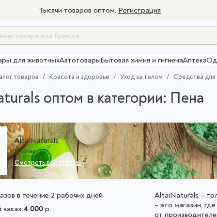
Тысячи товаров оптом.
Регистрация
ары для животных
Автотовары
Бытовая химия и гигиена
Аптека
Од
Товары для взрослых
алог товаров
Красота и здоровье
Уход за телом
Средства для
aturals оптом в категории: Пена
AltaiNaturals
Москва
Смотреть все товары
азов в течение 2 рабочих дней
AltaiNaturals – т
– это магазин, гд
 заказ
4 000
р.
от производителе