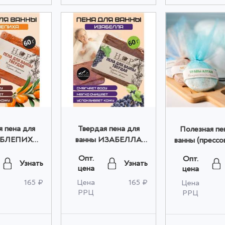
я пена для
Твердая пена для
Полезная пе
ОБЛЕПИХА
ванны ИЗАБЕЛЛА
ванны (прессо
евая 60гр
фиолетовая 60гр
травы Алтая
Опт.
Опт.
птом
оптом
оптом
Узнать
Узнать
цена
цена
165 ₽
Цена
165 ₽
Цена
РРЦ
РРЦ