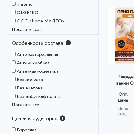
mateno
OLGENIO
OOO «Кофе МАДЕО»
Показать все...
Особенности состава
Антибактериальная
Антимикробная
Аптечная косметика
Тверда
Без аммиака
ванны 
Без ацетона
оранж
Опт.
о
Без дибутилфталата
цена
Показать все...
Цена
РРЦ
Целевая аудитория
Взрослая