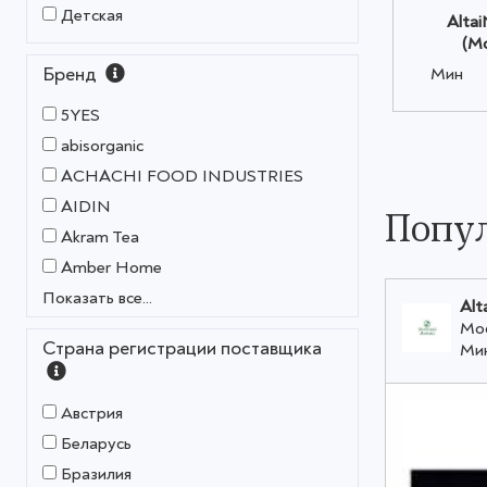
Детская
Altai
(М
Бренд
Мин
5YES
abisorganic
ACHACHI FOOD INDUSTRIES
AIDIN
Попул
Akram Tea
Amber Home
Показать все...
Alt
Мо
Страна регистрации поставщика
Ми
Австрия
Беларусь
Бразилия