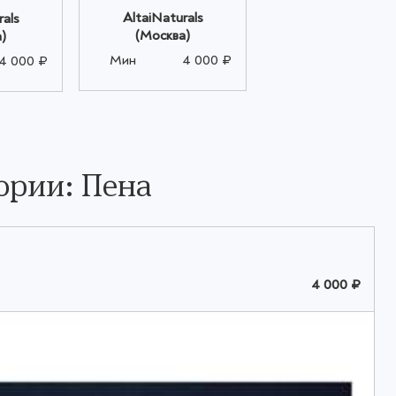
AltaiNaturals
rals
(Москва)
)
Мин
4 000 ₽
4 000 ₽
ории: Пена
4 000 ₽