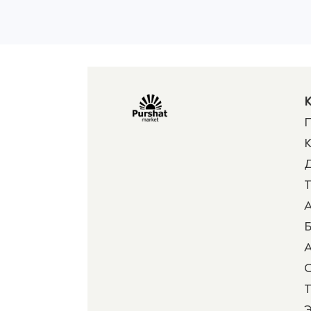
К
П
К
Д
Т
А
Б
А
Т
Э