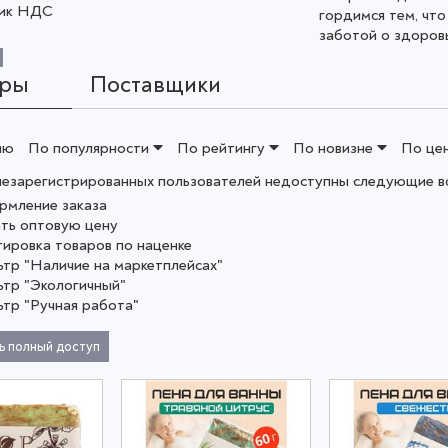
щик НДС
гордимся тем, чт
заботой о здоровь
ары
Поставщики
ию
По популярности
По рейтингу
По новизне
По це
незарегистрированных пользователей недоступны следующие в
рмление заказа
ать оптовую цену
тировка товаров по наценке
ьтр "Наличие на маркетплейсах"
ьтр "Экологичный"
ьтр "Ручная работа"
ь полный доступ