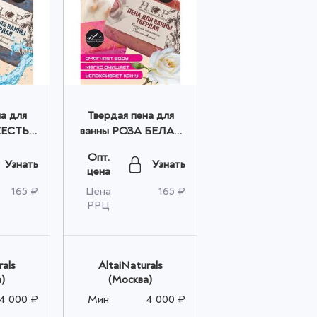
а для
Твердая пена для
ЖЕСТЬ
ванны РОЗА БЕЛАЯ
 оптом
розовая 60гр оптом
Опт.
Узнать
Узнать
цена
165 ₽
Цена
165 ₽
РРЦ
rals
AltaiNaturals
)
(Москва)
4 000 ₽
Мин
4 000 ₽