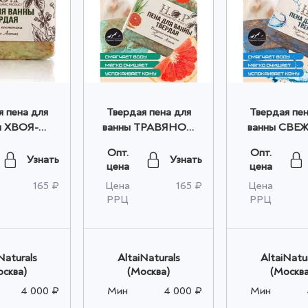
я пена для
Твердая пена для
Твердая пен
ы ХВОЯ-
ванны ТРАВЯНОЙ
ванны СВЕ
Н зеленая
ЦИТРУС бирюзовая
голубая 60гр
Опт.
Опт.
 оптом
60гр оптом
Узнать
Узнать
цена
цена
165 ₽
Цена
165 ₽
Цена
РРЦ
РРЦ
Naturals
AltaiNaturals
AltaiNatu
осква)
(Москва)
(Москва
4 000 ₽
Мин
4 000 ₽
Мин