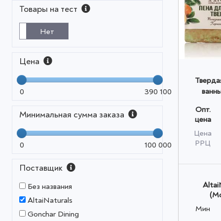
Товары на тест
Нет
Цена
Тверда
ванн
0
390 100
АПЕЛЬСИ
Опт.
60гр
Минимальная сумма заказа
цена
Цена
РРЦ
0
100 000
Поставщик
Altai
Без названия
(М
AltaiNaturals
Мин
Gonchar Dining