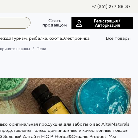
+7 (351) 277-88-37
Стать
Регистрация /
продавцом
Авторизация
ежда
Туризм, рыбалка, охота
Электроника
Все товары
 принятия ванны
Пена
олько оригинальная продукция для заботы о вас AltaiNaturals
е представлены только оригинальные и качественные товары
й Зеленый Алтай и H.O.P Herbal&Organic Product. Мы