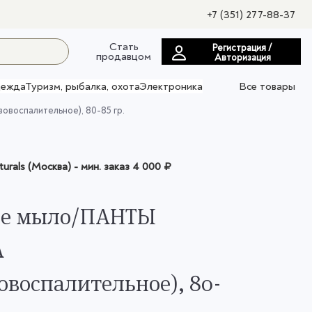
+7 (351) 277-88-37
Стать
Регистрация /
продавцом
Авторизация
ежда
Туризм, рыбалка, охота
Электроника
Все товары
оспалительное), 80-85 гр.
turals (Москва)
- мин. заказ
4 000 ₽
ое мыло/ПАНТЫ
А
овоспалительное), 80-