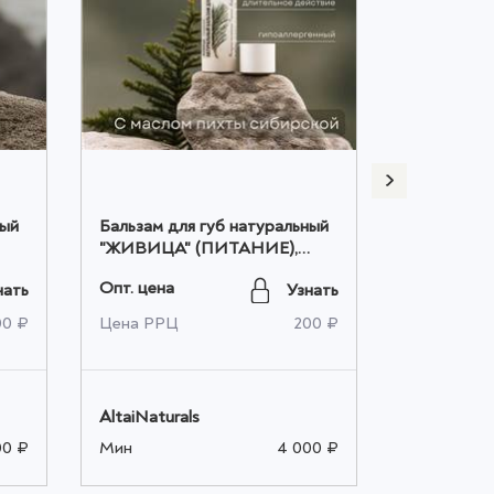
ный
Бальзам для губ натуральный
Бальзам д
"ЖИВИЦА" (ПИТАНИЕ),
"ГОРНАЯ 
5мл
4,5мл оптом
(ОХЛАЖДЕ
Опт. цена
Опт. цена
нать
Узнать
оптом
00 ₽
Цена РРЦ
200 ₽
Цена РРЦ
AltaiNaturals
AltaiNatura
00 ₽
Мин
4 000 ₽
Мин