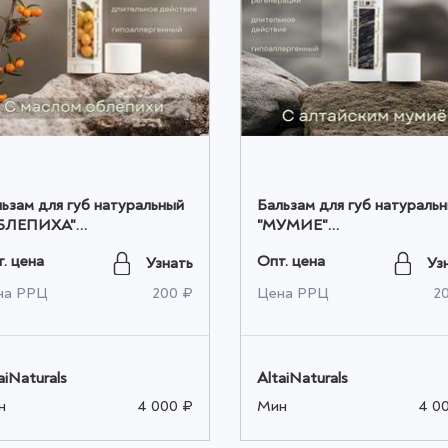
ьзам для губ натуральный
Бальзам для губ натураль
БЛЕПИХА"
"МУМИЕ"
ВЛАЖНЕНИЕ), 4,5мл
(ВОССТАНОВЛЕНИЕ), 4,
. цена
Опт. цена
Узнать
Уз
том
оптом
на РРЦ
200 ₽
Цена РРЦ
2
aiNaturals
AltaiNaturals
н
4 000 ₽
Мин
4 0