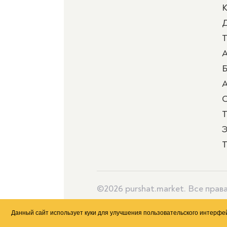
К
Д
Т
А
Б
А
Т
Э
Т
©2026 purshat.market. Все пра
Данный сайт использует куки для улучшения пользовательского интерф