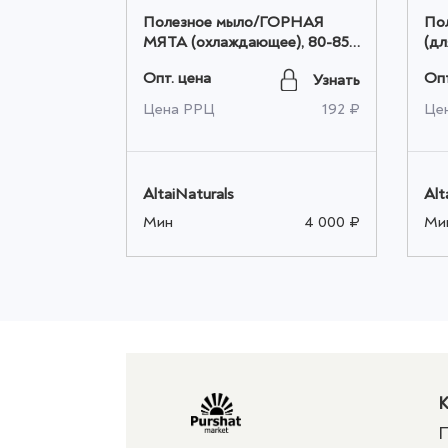
ой работы
Полезное мыло/ГОРНАЯ
По
тай 100гр
МЯТА (охлаждающее), 80-85
(дл
гр. оптом
кож
Опт. цена
Опт
Узнать
Узнать
220 ₽
Цена РРЦ
192 ₽
Це
AltaiNaturals
Alt
4 000 ₽
Мин
4 000 ₽
Ми
К
П