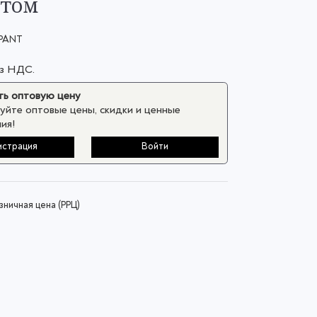
птом
PANT
ез НДС.
ь оптовую цену
уйте оптовые цены, скидки и ценные
ия!
истрация
Войти
ничная цена (РРЦ)