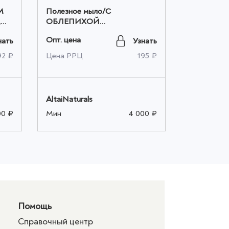
М
Полезное мыло/С
Полезное
,
ОБЛЕПИХОЙ
(антицелл
(восстанавливающее), 80-85
скраб), 80
Опт. цена
Опт. цена
нать
Узнать
гр. оптом
92 ₽
Цена РРЦ
195 ₽
Цена РРЦ
AltaiNaturals
AltaiNatura
00 ₽
Мин
4 000 ₽
Мин
Помощь
Справочный центр