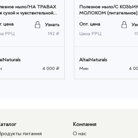
лезное мыло/НА ТРАВАХ
Полезное мыло/С КОЗЬИ
я сухой и чувствительной
МОЛОКОМ (питательное)
и), 80-85 гр. оптом
80-85 гр. оптом
. цена
Опт. цена
Узнать
Уз
на РРЦ
192 ₽
Цена РРЦ
1
aiNaturals
AltaiNaturals
н
4 000 ₽
Мин
4 0
аталог
Компания
родукты питания
О нас