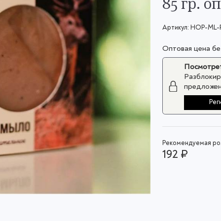
85 гр. о
Артикул:
HOP-ML-
Оптовая цена б
Посмотрет
Разблокир
предложен
Рег
Рекомендуемая роз
192 ₽