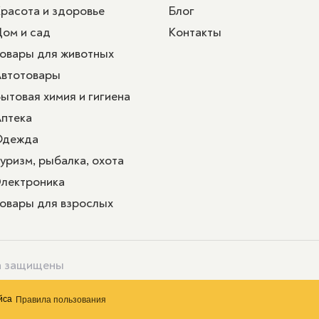
расота и здоровье
Блог
ом и сад
Контакты
овары для животных
втотовары
ытовая химия и гигиена
птека
Одежда
уризм, рыбалка, охота
лектроника
овары для взрослых
ва защищены
ейса
Правила пользования