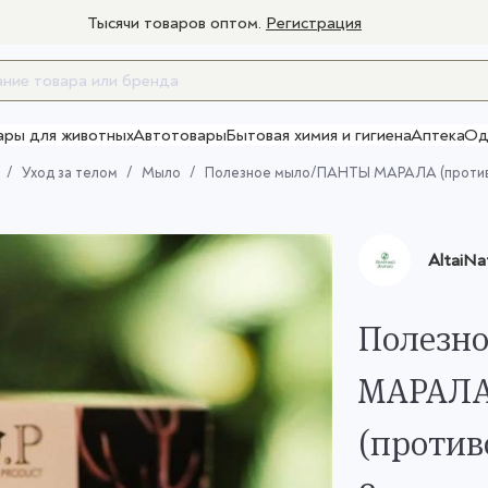
Тысячи товаров оптом.
Регистрация
ары для животных
Автотовары
Бытовая химия и гигиена
Аптека
Од
Товары для взрослых
Уход за телом
Мыло
Полезное мыло/ПАНТЫ МАРАЛА (противов
AltaiNa
Полезн
МАРАЛ
(против