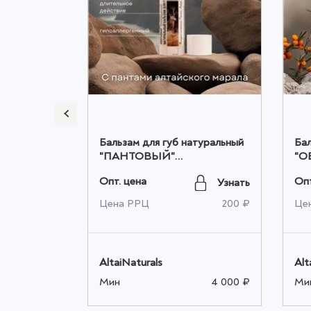
Бальзам для губ натуральный
Бал
альзамы
"ПАНТОВЫЙ"
"О
уставы
(ТОНИЗИРУЮЩИЙ), 4,5мл
(У
Опт. цена
Опт
Узнать
Узнать
оптом
оп
450 ₽
Цена РРЦ
200 ₽
Це
AltaiNaturals
Alt
4 000 ₽
Мин
4 000 ₽
Ми