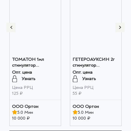
ТОМАТОН 1мл
ГЕТЕРОАУКСИН 2г
стимулятор
стимулятор
плодообразования
корнеобразования
Опт. цена
Опт. цена
оптом
оптом
Узнать
Узнать
Цена РРЦ
Цена РРЦ
125 ₽
55 ₽
ООО Ортон
ООО Ортон
5.0 Мин
5.0 Мин
10 000 ₽
10 000 ₽