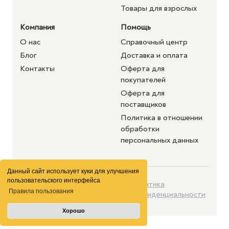
Товары для взрослых
Компания
Помощь
О нас
Справочный центр
Блог
Доставка и оплата
Контакты
Оферта для
покупателей
Оферта для
поставщиков
Политика в отношении
обработки
персональных данных
Данный сайт использует куки для улучшения
пользовательского интерфейса
©2026 purshat.market. Все
Политика
Правила пользования
права защищены
конфиденциальности
Хорошо